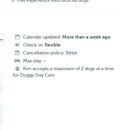
Has experience with difficult dogs
bij ) maar helaas moeten laten inslapen. Wij hebben zelf
olling retriever Teef en Reu. Het moet daarom met hun
m.
Calendar updated:
More than a week ago
zijn. we gaan “bijna” elke dag wel een lange wandeling
Check-in:
flexible
eld en vertroeteld en slapen en verblijven gewoon in
Cancellation policy:
Strict
dus 😊
Max.stay:
-
of dat je het te veel vind. Stuur me een bericht en ik kan
Kim accepts a maximum of 2 dogs at a time
og vragen zijn ben ik altijd bereid deze te beantwoorden.
for Doggy Day Care