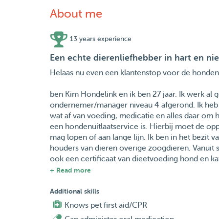
About me
13 years experience
Een echte dierenliefhebber in hart en nie
Helaas nu even een klantenstop voor de honde
ben Kim Hondelink en ik ben 27 jaar. Ik werk al 
ondernemer/manager niveau 4 afgerond. Ik heb 8
wat af van voeding, medicatie en alles daar om h
een hondenuitlaatservice is. Hierbij moet de op
mag lopen of aan lange lijn. Ik ben in het bezit 
houders van dieren overige zoogdieren. Vanuit 
ook een certificaat van dieetvoeding hond en ka
+ Read more
Zoals jullie kunnen lezen ben ik dus het liefst 
voorkeur en daar wil ik mij later het liefst ook 
Additional skills
Knows pet first aid/CPR
Ik ben evt ook bereid om andere dieren te verzo