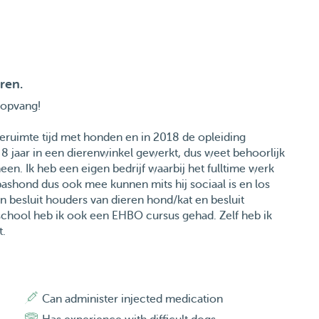
ren.
nopvang!
geruimte tijd met honden en in 2018 de opleiding
 jaar in een dierenwinkel gewerkt, dus weet behoorlijk
een. Ik heb een eigen bedrijf waarbij het fulltime werk
pashond dus ook mee kunnen mits hij sociaal is en los
van besluit houders van dieren hond/kat en besluit
school heb ik ook een EHBO cursus gehad. Zelf heb ik
t.
24/7 bezig met dieren en vooral honden hebben mijn
in verdiepen en mijn kennis nog meer uitbreiden.
Can administer injected medication
rgen. Heb veel ervaring met knaagdieren. Heb tot juni