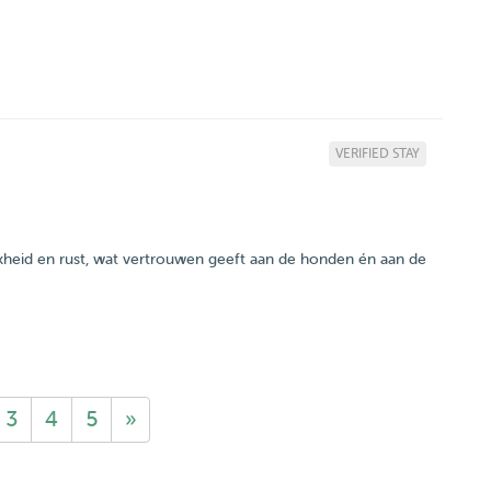
VERIFIED STAY
jkheid en rust, wat vertrouwen geeft aan de honden én aan de
3
4
5
»