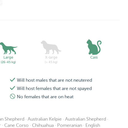
Large
X-large
Cats
(26-45 kg)
(> 45 kg)
Will host males that are not neutered
Will host females that are not spayed
No females that are on heat
n Shepherd · Australian Kelpie · Australian Shepherd ·
ir · Cane Corso · Chihuahua · Pomeranian · English