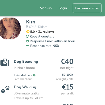
Sign-up
Login
Become a sitter
Kim
6942,
Didam
5.0
• 31 reviews
Repeat guests: 5
Response time: within an hour
Response rate: 95%
€40
Dog Boarding
in Kim's home
per night
50-100%
Extended care
(late checkout)
of nightly rate
€15
Dog Walking
30-minute walks
per walk
Travels up to 30 km