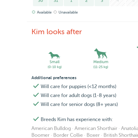
30
31
1
2
3
4
5
Available
Unavailable
Kim looks after
Small
Medium
(0-10 kg)
(11-25 kg)
Additional preferences
Will care for puppies (<12 months)
Will care for adult dogs (1-8 years)
Will care for senior dogs (8+ years)
Breeds Kim has experience with:
American Bulldog · American Shorthair · Anatolia
Boomer · Border Collie · Boxer · British Shortha