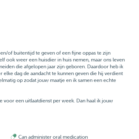
n/of buitentijd te geven of een fijne oppas te zijn
 zelf ook weer een huisdier in huis nemen, maar ons leven
iden die afgelopen jaar zijn geboren. Daardoor heb ik
 elke dag de aandacht te kunnen geven die hij verdient
egelmatig op zodat jouw maatje en ik samen een echte
 voor een uitlaatdienst per week. Dan haal ik jouw
rlijk huis hadden we katten en tot recent ben ik veertien
st. In 2018 heb ik al op honden gepast via Petbnb en in
ns mogen wonen. Ik heb jarenlange ervaring met het
Can administer oral medication