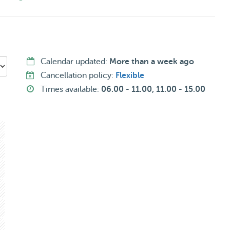
n, konijnen en honden.
elen/ spelen, buiten wandelen in de natuur en ben niet
 om te zien of er een klik is!
kennen!
Calendar updated:
More than a week ago
Cancellation policy:
Flexible
Times available:
06.00 - 11.00, 11.00 - 15.00