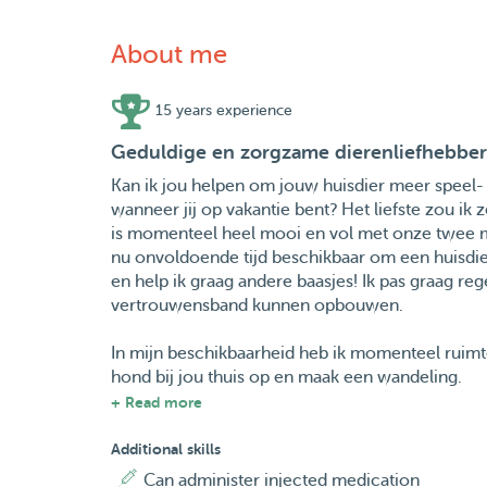
About me
15 years experience
Geduldige en zorgzame dierenliefhebber
Kan ik jou helpen om jouw huisdier meer speel- e
wanneer jij op vakantie bent? Het liefste zou ik
is momenteel heel mooi en vol met onze twee me
nu onvoldoende tijd beschikbaar om een huisdier
en help ik graag andere baasjes! Ik pas graag r
vertrouwensband kunnen opbouwen.
In mijn beschikbaarheid heb ik momenteel ruimte
hond bij jou thuis op en maak een wandeling.
+ Read more
Ik ben altijd opgegroeid met dieren, in mijn oude
jaar trots baasje van konijnen Zoé en Yaro gewee
Additional skills
2023 heeft Aussie Ulv tijdelijk 6 maanden bij o
Can administer injected medication