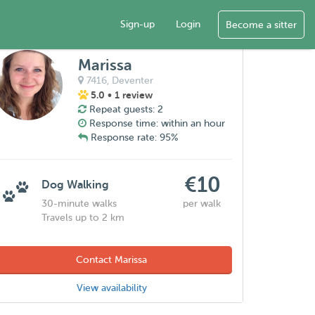
Sign-up
Login
Become a sitter
Marissa
7416,
Deventer
5.0
• 1 review
Repeat guests: 2
Response time: within an hour
Response rate: 95%
€10
Dog Walking
30-minute walks
per walk
Travels up to 2 km
Contact Marissa
View availability