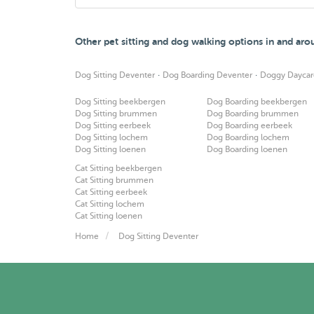
Other pet sitting and dog walking options in and ar
·
·
Dog Sitting Deventer
Dog Boarding Deventer
Doggy Daycar
Dog Sitting beekbergen
Dog Boarding beekbergen
Dog Sitting brummen
Dog Boarding brummen
Dog Sitting eerbeek
Dog Boarding eerbeek
Dog Sitting lochem
Dog Boarding lochem
Dog Sitting loenen
Dog Boarding loenen
Cat Sitting beekbergen
Cat Sitting brummen
Cat Sitting eerbeek
Cat Sitting lochem
Cat Sitting loenen
Home
Dog Sitting Deventer