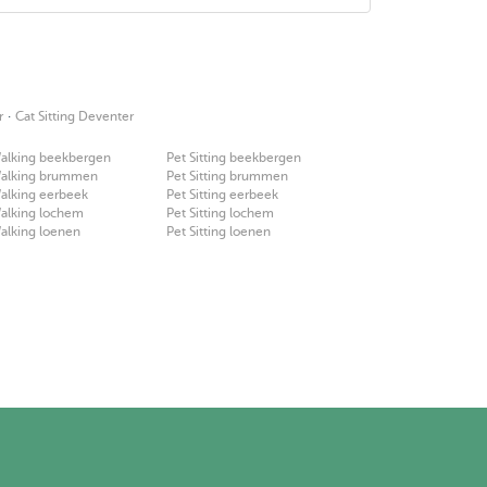
·
r
Cat Sitting Deventer
alking beekbergen
Pet Sitting beekbergen
alking brummen
Pet Sitting brummen
alking eerbeek
Pet Sitting eerbeek
alking lochem
Pet Sitting lochem
alking loenen
Pet Sitting loenen