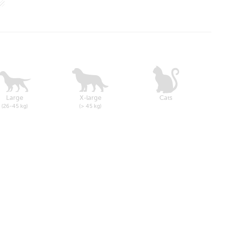
Large
X-large
Cats
(26-45 kg)
(> 45 kg)