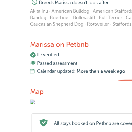
Breeds Marissa doesn't look after:
Akita Inu · American Bulldog · American Stafford
Bandog · Boerboel · Bullmastiff · Bull Terrier · C
Caucasian Shepherd Dog · Rottweiler · Staffordsh
Marissa on Petbnb
ID verified
Passed assessment
Calendar updated:
More than a week ago
Map
All stays booked on Petbnb are cove