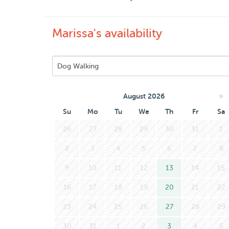
zorgen voor en medicijnen toedienen aan katte
Ik ben erg geduldig en zorgzaam, houd van knuff
Marissa's availability
bang voor regen. Graag maak ik eerst even kennis
Ik kijk er naar uit om jou en je huisdier te leren 
Marissa
»
August 2026
Su
Mo
Tu
We
Th
Fr
Sa
26
27
28
29
30
31
1
2
3
4
5
6
7
8
9
10
11
12
13
14
15
16
17
18
19
20
21
22
23
24
25
26
27
28
29
30
31
1
2
3
4
5