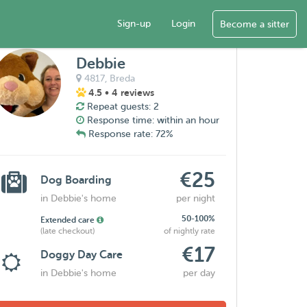
Sign-up
Login
Become a sitter
Debbie
4817,
Breda
4.5
• 4 reviews
Repeat guests: 2
Response time: within an hour
Response rate: 72%
€25
Dog Boarding
in Debbie's home
per night
50-100%
Extended care
(late checkout)
of nightly rate
€17
Doggy Day Care
in Debbie's home
per day