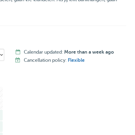
Calendar updated:
More than a week ago
Cancellation policy:
Flexible
den).
 heb buren onder, boven en naast me wonen.
a.
unt in no-time tegen jouw nieuwe favoriete boom of in