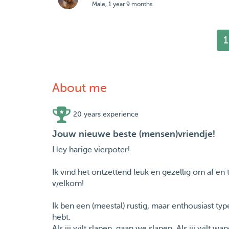
Male, 1 year 9 months
1
About me
20 years experience
Jouw nieuwe beste (mensen)vriendje!
Hey harige vierpoter!
Ik vind het ontzettend leuk en gezellig om af en 
welkom!
Ik ben een (meestal) rustig, maar enthousiast type 
hebt.
Als jij wilt slapen, gaan we slapen. Als jij wilt 