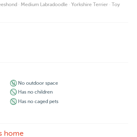
et 2 eigenwijze beagles. Sinds 2018 laat ik wekelijks
Keeshond · Medium Labradoodle · Yorkshire Terrier · Toy
 ben ik ook zijn dagopvang en hij blijft ook meerdere
t een berichtje!
Een nachtje logeren kan ook, maar als ik jou nog niet ken,
ven met jouw baasje te bespreken wat jouw rituelen 's
ders zit ik me de hele nacht zorgen te maken of je het
No outdoor space
ijl ik zelf natuurlijk ook wat slaap nodig heb ;-).
Has no children
Has no caged pets
's home