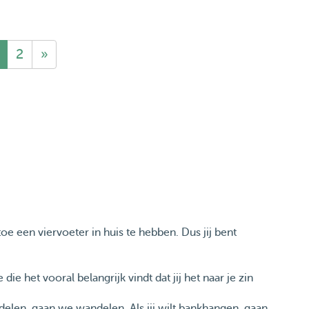
2
»
toe een viervoeter in huis te hebben. Dus jij bent
die het vooral belangrijk vindt dat jij het naar je zin
wandelen, gaan we wandelen. Als jij wilt bankhangen, gaan