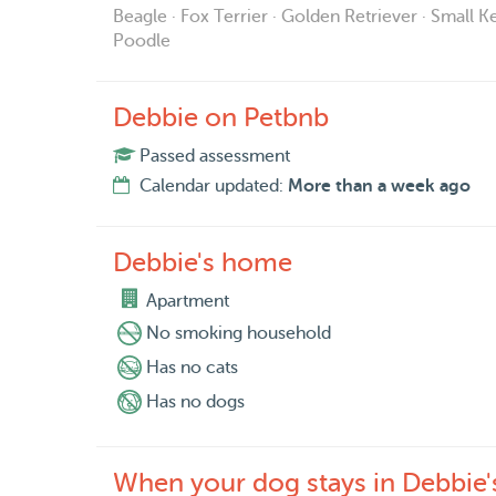
samengewoond met 2 golden retrievers en later m
Beagle · Fox Terrier · Golden Retriever · Small 
een yorkshire terrier uit de wijk uit. Regelmatig
Poodle
keren per jaar een paar nachtjes bij mij logeren.
Wil je nog iets van mij weten, stuur me dan gerus
Debbie on Petbnb
Pootje,
Passed assessment
Debbie
Calendar updated:
More than a week ago
Toevoeging:
ik vind het 't leukst om een dagje op te passen. 
Debbie's home
dan vind ik het wel extra belangrijk om vooraf e
avonds zijn en wat jouw nachtgedrag is. Want an
Apartment
wel naar je zin hebt en of je wel kunt slapen, terw
No smoking household
Has no cats
Has no dogs
When your dog stays in Debbie