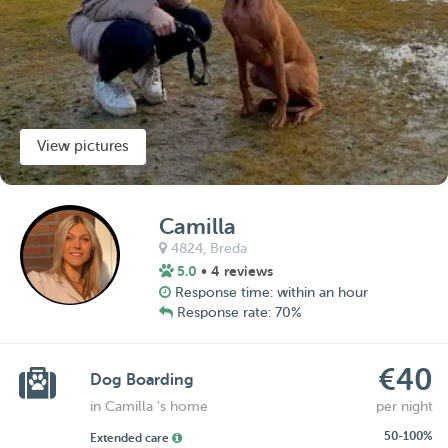
View pictures
Camilla
4824,
Breda
5.0
• 4 reviews
Response time: within an hour
Response rate: 70%
€40
Dog Boarding
in Camilla 's home
per night
50-100%
Extended care