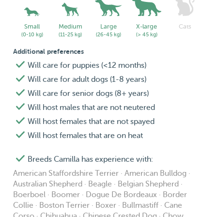
Small
Medium
Large
X-large
Cats
(0-10 kg)
(11-25 kg)
(26-45 kg)
(> 45 kg)
Additional preferences
Will care for puppies (<12 months)
Will care for adult dogs (1-8 years)
Will care for senior dogs (8+ years)
Will host males that are not neutered
Will host females that are not spayed
Will host females that are on heat
Breeds Camilla has experience with:
American Staffordshire Terrier · American Bulldog ·
Australian Shepherd · Beagle · Belgian Shepherd ·
Boerboel · Boomer · Dogue De Bordeaux · Border
Collie · Boston Terrier · Boxer · Bullmastiff · Cane
Corso · Chihuahua · Chinese Crested Dog · Chow