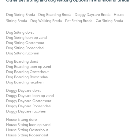
Other pet sitting and dog walking options in and around Breda
·
·
·
Dog Sitting Breda
Dog Boarding Breda
Doggy Daycare Breda
House
·
·
·
Sitting Breda
Dog Walking Breda
Pet Sitting Breda
Cat Sitting Breda
Dog Sitting dorst
Dog Sitting loon op zand
Dog Sitting Oosterhout
Dog Sitting Roosendaal
Dog Sitting rucphen
Dog Boarding dorst
Dog Boarding loon op zand
Dog Boarding Oosterhout
Dog Boarding Roosendaal
Dog Boarding rucphen
Doggy Daycare dorst
Doggy Daycare loon op zand
Doggy Daycare Oosterhout
Doggy Daycare Roosendaal
Doggy Daycare rucphen
House Sitting dorst
House Sitting loon op zand
House Sitting Oosterhout
House Sitting Roosendaal