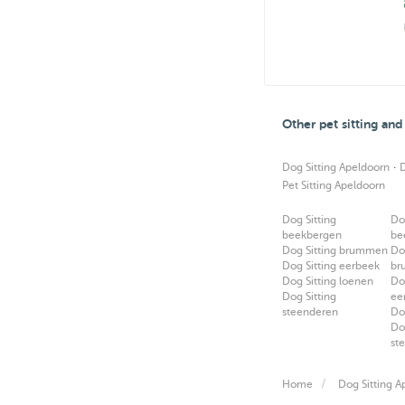
Other pet sitting an
·
Dog Sitting Apeldoorn
Pet Sitting Apeldoorn
Dog Sitting
Do
beekbergen
be
Dog Sitting brummen
Do
Dog Sitting eerbeek
br
Dog Sitting loenen
Do
Dog Sitting
ee
steenderen
Do
Do
st
Home
Dog Sitting A