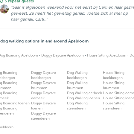
3 repeat guests
"Saar is afgelopen weekend voor het eerst bij Carli en haar gezin
geweest. Ze heeft het geweldig gehad, voelde zich al snel op
haar gemak. Carli..."
d dog walking options in and around Apeldoorn
·
·
·
Dog Boarding Apeldoorn
Doggy Daycare Apeldoorn
House Sitting Apeldoorn
Do
g Boarding
Doggy Daycare
Dog Walking
House Sitting
ekbergen
beekbergen
beekbergen
beekbergen
g Boarding
Doggy Daycare
Dog Walking
House Sitting
ummen
brummen
brummen
brummen
g Boarding
Doggy Daycare
Dog Walking eerbeek
House Sitting eerb
rbeek
eerbeek
Dog Walking loenen
House Sitting loen
g Boarding loenen
Doggy Daycare
Dog Walking
House Sitting
g Boarding
loenen
steenderen
steenderen
eenderen
Doggy Daycare
steenderen
peldoorn