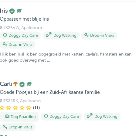
Iris
Oppassen met blije Iris
7326VW
, Apeldoorn
Doggy Day Care
Dog Walking
Drop-in Visits
Drop-in Visits
Hi ik ben Iris! Ik ben opgegroeid met katten, cavia’s, hamsters en kan
ook goed overweg met ...
Carli
Goede Pootjes bij een Zuid-Afrikaanse Familie
7322RK
, Apeldoorn
(11)
Dog Boarding
Doggy Day Care
Dog Walking
Drop-in Visits