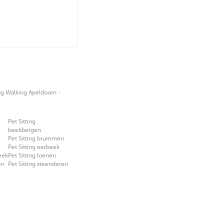
·
g Walking Apeldoorn
Pet Sitting
beekbergen
Pet Sitting brummen
Pet Sitting eerbeek
eek
Pet Sitting loenen
en
Pet Sitting steenderen