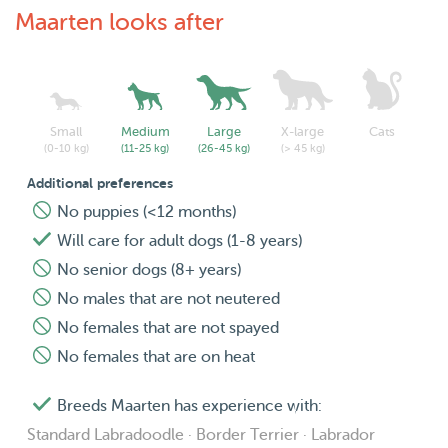
Maarten looks after
Small
Medium
Large
X-large
Cats
(0-10 kg)
(11-25 kg)
(26-45 kg)
(> 45 kg)
Additional preferences
No puppies (<12 months)
Will care for adult dogs (1-8 years)
No senior dogs (8+ years)
No males that are not neutered
No females that are not spayed
No females that are on heat
Breeds Maarten has experience with:
Standard Labradoodle · Border Terrier · Labrador