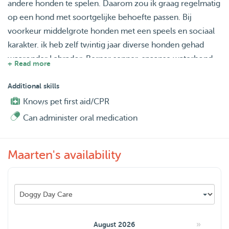
andere honden te spelen. Daarom zou ik graag regelmatig
op een hond met soortgelijke behoefte passen. Bij
voorkeur middelgrote honden met een speels en sociaal
karakter. ik heb zelf twintig jaar diverse honden gehad
waaronder Labrador, Berner senner, spaanse waterhond.
+ Read more
ik werk zelf fulltime en kan daardoor alleen in de
weekenden, avonduren en vakantie periodes oppassen. ik
Additional skills
heb zelf een appartement maar ga heel veel met de
Knows pet first aid/CPR
honden naar het Bos of een leuk hondenveld waar ze
Can administer oral medication
lekker kunnen ravotten. Het zou ook leuk zijn om
regelmatig zijn speelmaatje over de vloer te krijgen.
Maarten's availability
»
August 2026