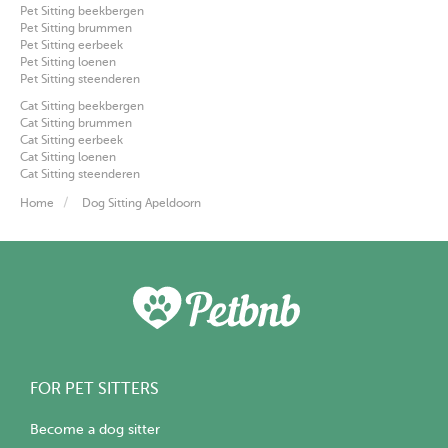
Pet Sitting beekbergen
Pet Sitting brummen
Pet Sitting eerbeek
Pet Sitting loenen
Pet Sitting steenderen
Cat Sitting beekbergen
Cat Sitting brummen
Cat Sitting eerbeek
Cat Sitting loenen
Cat Sitting steenderen
Home
Dog Sitting Apeldoorn
FOR PET SITTERS
Become a dog sitter