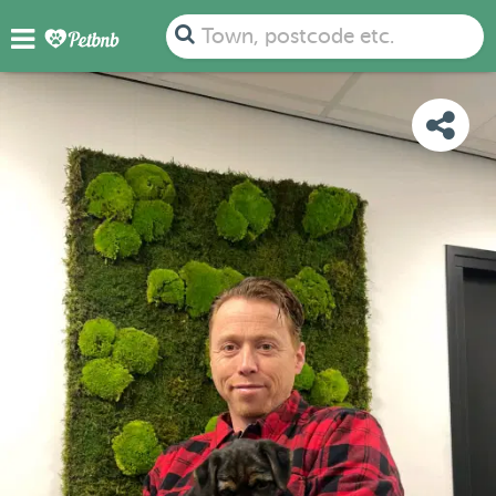
PHOTOS
REVIEWS
DETAILS
MAP
Town, postcode etc.