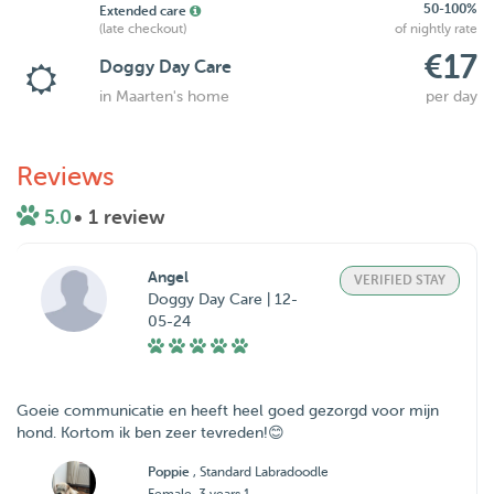
50-100%
Extended care
(late checkout)
of nightly rate
€17
Doggy Day Care
in Maarten's home
per day
Reviews
5.0
• 1 review
Angel
VERIFIED STAY
Doggy Day Care | 12-
05-24
Goeie communicatie en heeft heel goed gezorgd voor mijn
hond. Kortom ik ben zeer tevreden!😊
Poppie
, Standard Labradoodle