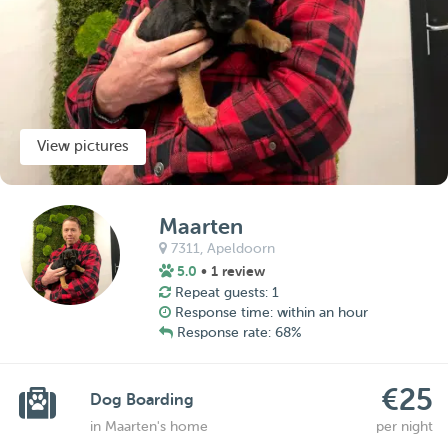
View pictures
Maarten
7311,
Apeldoorn
5.0
• 1 review
Repeat guests: 1
Response time: within an hour
Response rate: 68%
€25
Dog Boarding
in Maarten's home
per night