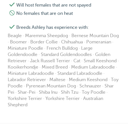
Will host females that are not spayed
beautiful park to enjoy nature for a long time! My
No females that are on heat
services: ⁃ Your pet can stay with me during the day to be
walked, to play and to cuddle; ⁃ Your pet can stay with
Breeds Ashley has experience with:
me so that you can go away for a few days, knowing that
Beagle · Maremma Sheepdog · Bernese Mountain Dog
your pet is being taken care of 😊; ⁃ I can also take your
· Boomer · Border Collie · Chihuahua · Pomeranian ·
dog on a nice walk, for example to the forest or the
Miniature Poodle · French Bulldog · Large
beach; ⁃ Some pets prefer to stay in their own familiar
Goldendoodle · Standard Goldendoodles · Golden
home, which I totally understand, which is why I can also
Retriever · Jack Russell Terrier · Cat · Small Keeshond ·
Kooikerhondje · Mixed Breed · Medium Labradoodle ·
visit your home 1 or 2 times a day to keep your pet
Miniature Labradoodle · Standard Labradoodle ·
company, to take care of it and to go for a walk if
Labrador Retriever · Maltese · Medium Keeshond · Toy
necessary! I am very attentive certain wishes,
Poodle · Pyrenean Mountain Dog · Schnauzer · Shar
regulations, allergies and habits that must be observed. I
Pei · Shar-Pei · Shiba Inu · Shih Tzu · Toy Poodle ·
have no experience with giving medication, but if it is easy
Yorkshire Terrier · Yorkshire Terrier · Australian
Shepherd
(like putting the medication in the food), then this should
be all right! My house: I live with my boyfriend Brian
(26), in an apartment. I will mainly take care of your pet,