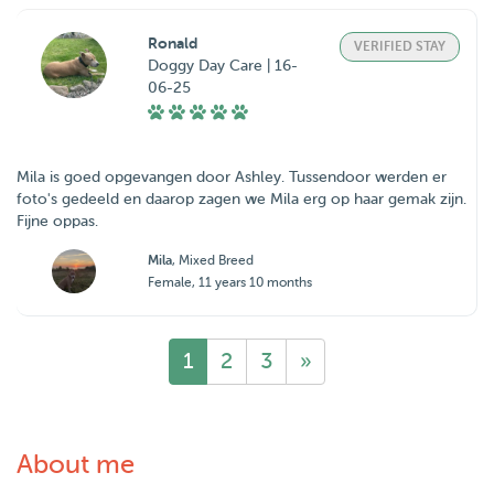
Ronald
VERIFIED STAY
Doggy Day Care | 16-
06-25
Mila is goed opgevangen door Ashley. Tussendoor werden er
foto's gedeeld en daarop zagen we Mila erg op haar gemak zijn.
Fijne oppas.
Mila
, Mixed Breed
Female, 11 years 10 months
1
2
3
»
About me