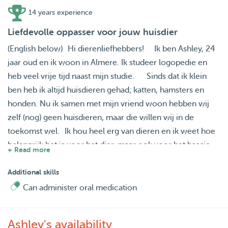
14 years experience
Liefdevolle oppasser voor jouw huisdier
(English below) Hi dierenliefhebbers! Ik ben Ashley, 24
jaar oud en ik woon in Almere. Ik studeer logopedie en
heb veel vrije tijd naast mijn studie. Sinds dat ik klein
ben heb ik altijd huisdieren gehad; katten, hamsters en
honden. Nu ik samen met mijn vriend woon hebben wij
zelf (nog) geen huisdieren, maar die willen wij in de
toekomst wel. Ik hou heel erg van dieren en ik weet hoe
belangrijk het is voor het dier, maar ook voor het baasje,
+ Read more
om een goede oppas te hebben, zodat je zorgeloos even
weg kan. Uw dieren zijn bij mij thuis welkom om even
Additional skills
lekker te spelen, knuffelen en natuurlijk om uitgelaten te
Can administer oral medication
worden. Naast mijn huis is een mooi park om ook lekker
lang van de natuur te genieten! Mijn diensten: ⁃ Uw
Ashley's availability
huisdier kan bij mij overdag verblijven om uitgelaten te