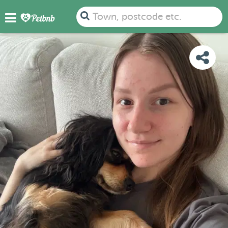
PHOTOS
REVIEWS
DETAILS
MAP
Town, postcode etc.