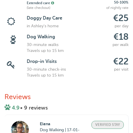
50-100%
Extended care
(late checkout)
of nightly rate
€25
Doggy Day Care
in Ashley's home
per day
€18
Dog Walking
30-minute walks
per walk
Travels up to 15 km
€22
Drop-in Visits
30-minute check-ins
per visit
Travels up to 15 km
Reviews
4.9
• 9 reviews
Elena
VERIFIED STAY
Dog Walking | 17-01-