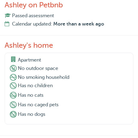
but my sweet boyfriend also likes to cuddle and play with
Ashley on Petbnb
the animal(s) from time to time. Your pet can sleep in our
Passed assessment
living room or hallway. We also have a balcony where
Calendar updated:
More than a week ago
your pet can relax during the day. I look forward to
taking care of your furbaby!😁
Ashley's home
Apartment
No outdoor space
No smoking household
Has no children
Has no cats
Has no caged pets
Has no dogs