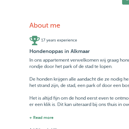
About me
17 years experience
Hondenoppas in Alkmaar
In ons appartement verwelkomen wij graag honde
rondje door het park of de stad te lopen.
De honden krijgen alle aandacht die ze nodig h
het strand zijn, de stad, een park of door een bo
Het is altijd fijn om de hond eerst even te ontm
er een klik is. Dit kan uiteraard bij ons thuis in ov
We kijken er naar uit om uw hond te ontvangen!
+ Read more