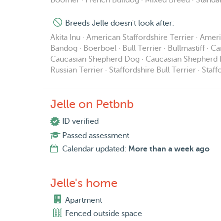
Boomer · French Bulldog · Mixed Breed · Standa
Breeds Jelle doesn't look after:
Akita Inu · American Staffordshire Terrier · Ame
Bandog · Boerboel · Bull Terrier · Bullmastiff · C
Caucasian Shepherd Dog · Caucasian Shepherd Dog ·
Russian Terrier · Staffordshire Bull Terrier · Sta
Jelle on Petbnb
ID verified
Passed assessment
Calendar updated:
More than a week ago
Jelle's home
Apartment
Fenced outside space