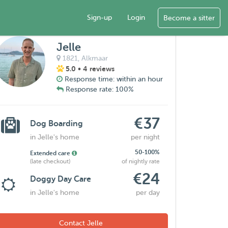
Sign-up
Login
Become a sitter
Jelle
1821,
Alkmaar
5.0
• 4 reviews
Response time: within an hour
Response rate: 100%
€37
Dog Boarding
in Jelle's home
per night
50-100%
Extended care
(late checkout)
of nightly rate
€24
Doggy Day Care
in Jelle's home
per day
Contact Jelle