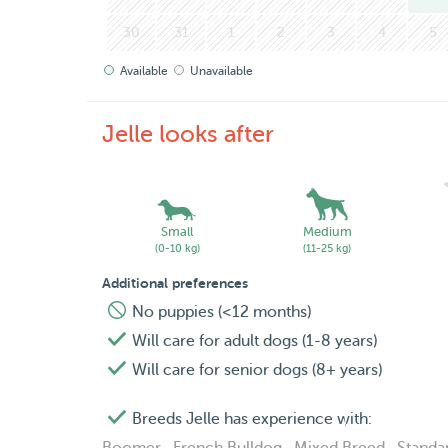
30
31
1
2
3
4
5
Available
Unavailable
Jelle looks after
Small
Medium
(0-10 kg)
(11-25 kg)
Additional preferences
No puppies (<12 months)
Will care for adult dogs (1-8 years)
Will care for senior dogs (8+ years)
Breeds Jelle has experience with: