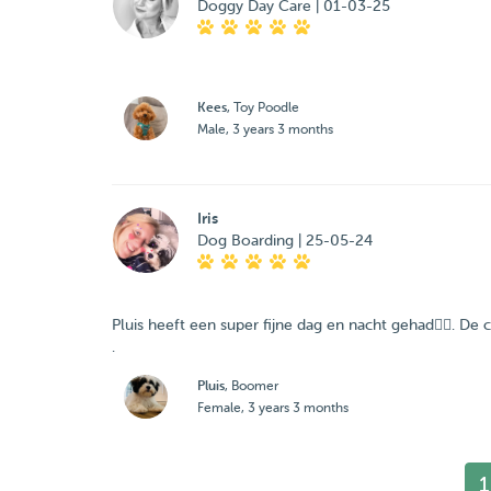
Doggy Day Care | 01-03-25
Kees
, Toy Poodle
Male, 3 years 3 months
Iris
Dog Boarding | 25-05-24
Pluis heeft een super fijne dag en nacht gehad👌🏼. De 
.
Pluis
, Boomer
Female, 3 years 3 months
1