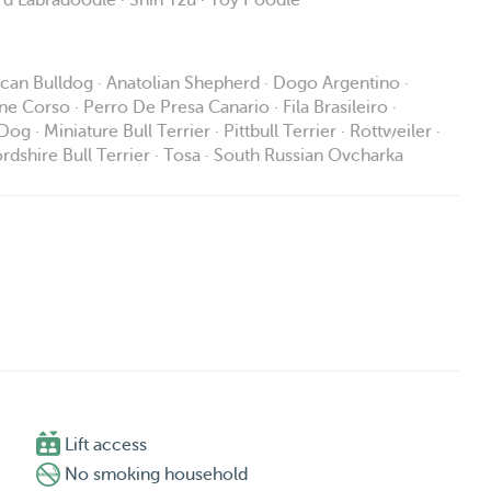
rd Labradoodle · Shih Tzu · Toy Poodle
rican Bulldog · Anatolian Shepherd · Dogo Argentino ·
ane Corso · Perro De Presa Canario · Fila Brasileiro ·
 Miniature Bull Terrier · Pittbull Terrier · Rottweiler ·
ffordshire Bull Terrier · Tosa · South Russian Ovcharka

Lift access
No smoking household