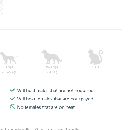
Large
X-large
Cats
(26-45 kg)
(> 45 kg)
Will host males that are not neutered
Will host females that are not spayed
No females that are on heat