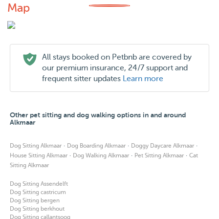
Map
All stays booked on Petbnb are covered by
our premium insurance, 24/7 support and
frequent sitter updates
Learn more
Other pet sitting and dog walking options in and around
Alkmaar
·
·
·
Dog Sitting Alkmaar
Dog Boarding Alkmaar
Doggy Daycare Alkmaar
·
·
·
House Sitting Alkmaar
Dog Walking Alkmaar
Pet Sitting Alkmaar
Cat
Sitting Alkmaar
Dog Sitting Assendelft
Dog Sitting castricum
Dog Sitting bergen
Dog Sitting berkhout
Dog Sitting callantsoog