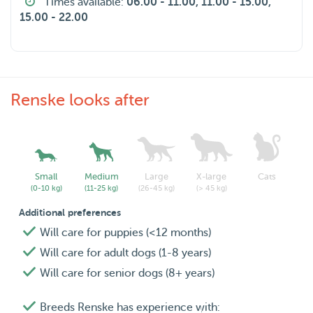
Times available:
06.00 - 11.00, 11.00 - 15.00,
15.00 - 22.00
Renske looks after
Small
Medium
Large
X-large
Cats
(0-10 kg)
(11-25 kg)
(26-45 kg)
(> 45 kg)
Additional preferences
Will care for puppies (<12 months)
Will care for adult dogs (1-8 years)
Will care for senior dogs (8+ years)
Breeds Renske has experience with: