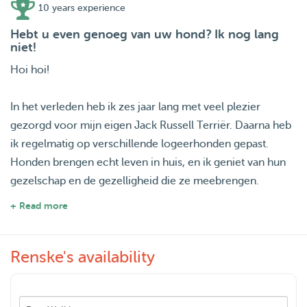
10 years experience
Hebt u even genoeg van uw hond? Ik nog lang
niet!
Hoi hoi!
In het verleden heb ik zes jaar lang met veel plezier
gezorgd voor mijn eigen Jack Russell Terriër. Daarna heb
ik regelmatig op verschillende logeerhonden gepast.
Honden brengen echt leven in huis, en ik geniet van hun
gezelschap en de gezelligheid die ze meebrengen.
+ Read more
Hoewel ik op dit moment niet de juiste regelmaat heb om
zelf een hond te houden, vind ik het erg fijn om af en toe
Renske's availability
een hond over de vloer te hebben. Even uitlaten, een
avond oppassen of een paar dagen logeren — ik sta er
voor open.