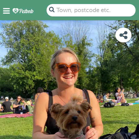
PHOTOS
REVIEWS
DETAILS
MAP
Town, postcode etc.