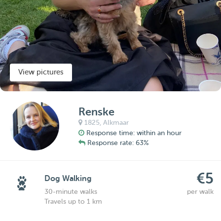
View pictures
Renske
1825,
Alkmaar
Response time: within an hour
Response rate: 63%
€5
Dog Walking
30-minute walks
per walk
Travels up to 1 km