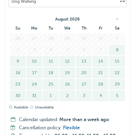
In de periode van 15 t/m 22 juli ben ik beschikbaar, of 4
t/m 13 augustus om ergens te logeren om op een hond te
»
August 2026
passen. Mocht u een betrouwbare oppas zoeken voor uw
Su
Mo
Tu
We
Th
Fr
Sa
hond in die periode, dan hoor ik het graag!
26
27
28
29
30
31
1
Hartelijke groet,
2
3
4
5
6
7
8
Renske
9
10
11
12
13
14
15
16
17
18
19
20
21
22
23
24
25
26
27
28
29
30
31
1
2
3
4
5
Available
Unavailable
Calendar updated:
More than a week ago
Cancellation policy:
Flexible