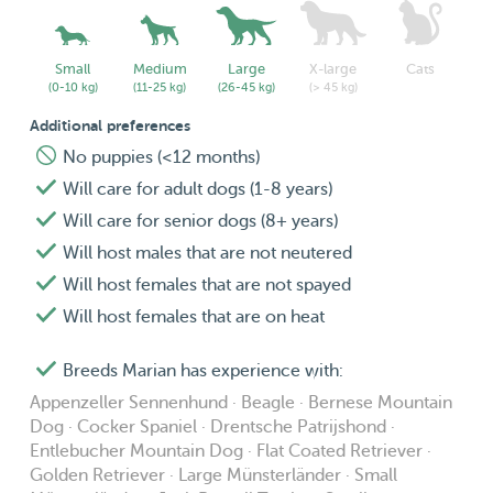
Small
Medium
Large
X-large
Cats
(0-10 kg)
(11-25 kg)
(26-45 kg)
(> 45 kg)
Additional preferences
No puppies (<12 months)
Will care for adult dogs (1-8 years)
Will care for senior dogs (8+ years)
Will host males that are not neutered
Will host females that are not spayed
Will host females that are on heat
Breeds Marian has experience with:
Appenzeller Sennenhund · Beagle · Bernese Mountain
Dog · Cocker Spaniel · Drentsche Patrijshond ·
Entlebucher Mountain Dog · Flat Coated Retriever ·
Golden Retriever · Large Münsterländer · Small