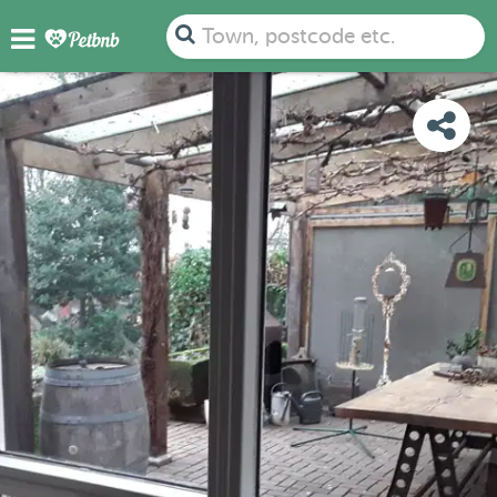
PHOTOS
REVIEWS
DETAILS
MAP
Town, postcode etc.