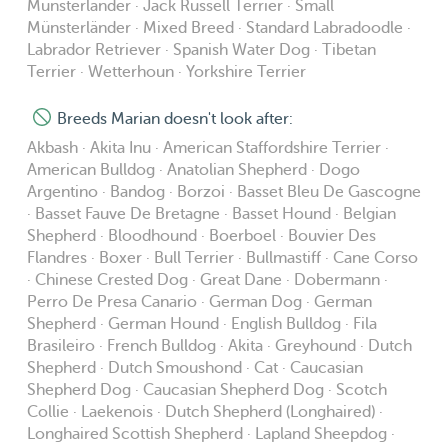
Münsterländer · Jack Russell Terrier · Small
Münsterländer · Mixed Breed · Standard Labradoodle ·
Labrador Retriever · Spanish Water Dog · Tibetan
Terrier · Wetterhoun · Yorkshire Terrier
Breeds Marian doesn't look after:
Akbash · Akita Inu · American Staffordshire Terrier ·
American Bulldog · Anatolian Shepherd · Dogo
Argentino · Bandog · Borzoi · Basset Bleu De Gascogne
· Basset Fauve De Bretagne · Basset Hound · Belgian
Shepherd · Bloodhound · Boerboel · Bouvier Des
Flandres · Boxer · Bull Terrier · Bullmastiff · Cane Corso
· Chinese Crested Dog · Great Dane · Dobermann ·
Perro De Presa Canario · German Dog · German
Shepherd · German Hound · English Bulldog · Fila
Brasileiro · French Bulldog · Akita · Greyhound · Dutch
Shepherd · Dutch Smoushond · Cat · Caucasian
Shepherd Dog · Caucasian Shepherd Dog · Scotch
Collie · Laekenois · Dutch Shepherd (Longhaired) ·
Longhaired Scottish Shepherd · Lapland Sheepdog ·