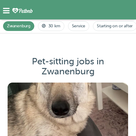
Zwanenburg
30 km
Service
Starting on or after
Pet-sitting jobs in
Zwanenburg