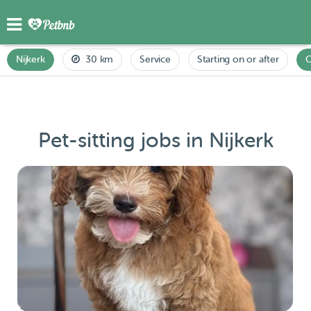
Nijkerk
30 km
Service
Starting on or after
C
Pet-sitting jobs in Nijkerk