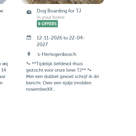
be
Dog Boarding for TJ
in your home
9 OFFERS
12-11-2026 to 22-04-
2027
's-Hertogenbosch
 wij
🐾 **Tijdelijk liefdevol thuis
 14
gezocht voor onze lieve TJ** 🐾
aar
Met een dubbel gevoel schrijf ik dit
om
bericht. Over een tijdje (midden
novemberXX...