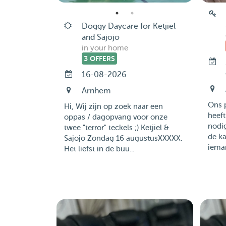
Doggy Daycare for Ketjiel
and Sajojo
in your home
3 OFFERS
16-08-2026
Arnhem
Ons p
Hi, Wij zijn op zoek naar een
heef
oppas / dagopvang voor onze
nodi
twee "terror" teckels ;) Ketjiel &
de ka
Sajojo Zondag 16 augustusXXXXX.
ieman
Het liefst in de buu...