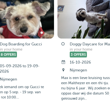
Dog Boarding for Gucci
Doggy Daycare for Ma
in your home
in your home
8 OFFERS
3 OFFERS
16-10-2026
05-09-2026 to 19-09-
Nijmegen
2026
Max is een lieve kruising tus
Nijmegen
een Malthezer en een thi tju. 
oek iemand om op Gucci te
nu bijna 6 jaar . Wij zoeken 
n op 5 sep. - 19 sep. van
oppas daar wij die datum 50 
tot 10:00....
getrouwd zijn...