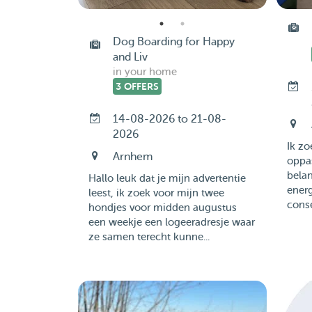
Dog Boarding for Happy
and Liv
in your home
3 OFFERS
14-08-2026 to 21-08-
2026
Ik zo
Arnhem
oppas
belan
Hallo leuk dat je mijn advertentie
energ
leest, ik zoek voor mijn twee
conse
hondjes voor midden augustus
een weekje een logeeradresje waar
ze samen terecht kunne...