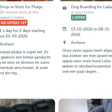
Drop-in Visits for Plukje
Dog Boarding for Laik
30-minute visits at the
in your home
owner's home
1 OFFER
NO OFFERS YET
13-10-2026 to 08-11-
1 x day for 2 days starting
2026
on 10-09-2026
Arnhem
Arnhem
Onze vaste oppas heeft afge
oesje plukje is super lief. Ze
dus zoeken we met spoed e
t gewoon een beetje aandacht
oppas voor onze hond Laika 
g en eten en drinken en soms
weken in oktober/november.
ttenbak verschonen. Ik zoek
ook een paar dagen ...
d die reg...