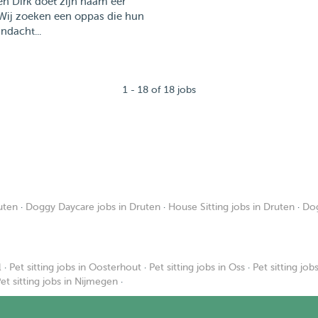
en Dirk doet zijn naam eer
 Wij zoeken een oppas die hun
ndacht...
1 - 18 of 18 jobs
uten
·
Doggy Daycare jobs in Druten
·
House Sitting jobs in Druten
·
Dog
l
·
Pet sitting jobs in Oosterhout
·
Pet sitting jobs in Oss
·
Pet sitting job
et sitting jobs in Nijmegen
·