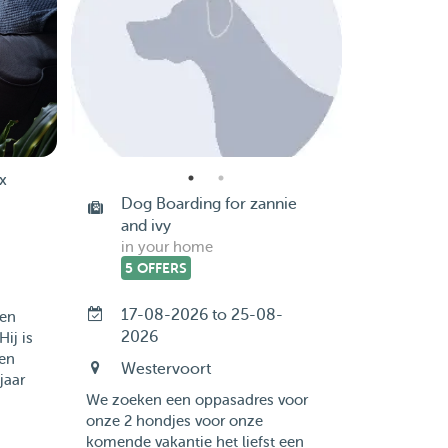
x
Dog Boarding for zannie
and ivy
in your home
5 OFFERS
17-08-2026 to 25-08-
sen
2026
Hij is
een
Westervoort
jaar
We zoeken een oppasadres voor
onze 2 hondjes voor onze
komende vakantie het liefst een