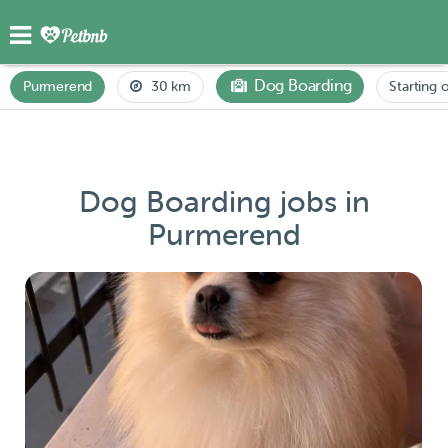
Dog Boarding
Purmerend
30 km
Starting 
Dog Boarding jobs in
Purmerend