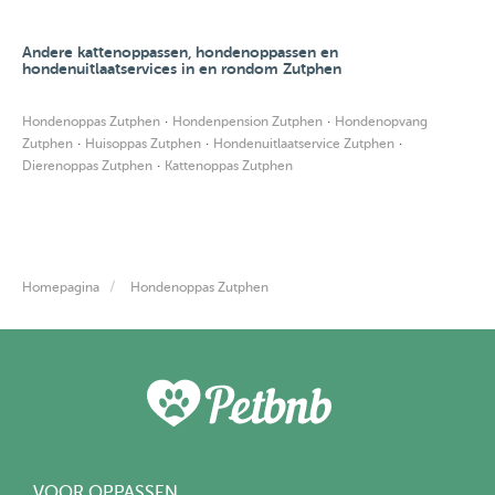
Andere kattenoppassen, hondenoppassen en
hondenuitlaatservices in en rondom Zutphen
·
·
Hondenoppas Zutphen
Hondenpension Zutphen
Hondenopvang
·
·
·
Zutphen
Huisoppas Zutphen
Hondenuitlaatservice Zutphen
·
Dierenoppas Zutphen
Kattenoppas Zutphen
Homepagina
Hondenoppas Zutphen
VOOR OPPASSEN