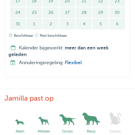
17
18
19
20
21
22
23
ervaring met honden. Aan duidelijkheid en liefde zal het
zeker niet ontbreken!
24
25
26
27
28
29
30
31
1
2
3
4
5
6
Mocht je specifieke vragen hebben, stuur me dan gewoon
een berichtje :)
Beschikbaar
Niet beschikbaar
Kalender bijgewerkt:
meer dan een week
geleden
Annuleringsregeling:
Flexibel
Jamilla past op
Klein
Middel
Groot
Reus
Katten