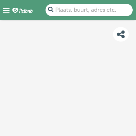
FOTO'S
BEOORDELINGEN
DETAILS
KAART
Plaats, buurt, adres etc.