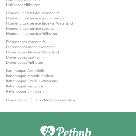
Huisoppas Vijfhuizen
Hondenuitlaatservice Assendelft
Hondenuitlaatservice monnickendam
Hondenuitlaatservice Broek in Waterland
Hondenuitlaatservice castricum
Hondenuitlaatservice Vijfhuizen
Dierenoppas Assendelft
Dierenoppas monnickendam
Dierenoppas Broek in Waterland
Dierenoppas castricum
Dierenoppas Vijfhuizen
Kattenoppas Assendelft
Kattenoppas monnickendam
Kattenoppas Broek in Waterland
Kattenoppas castricum
Kattenoppas Vijfhuizen
Homepagina
Hondenoppas Zaandam