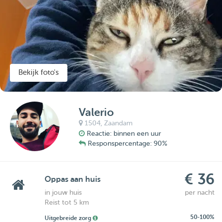
Bekijk foto's
Valerio
1504,
Zaandam
Reactie: binnen een uur
Responspercentage: 90%
€ 36
Oppas aan huis
in jouw huis
per nacht
Reist tot 5 km
50-100%
Uitgebreide zorg