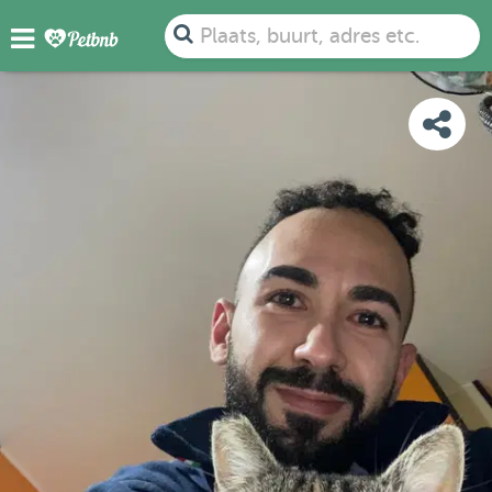
FOTO'S
DETAILS
BESCHIKBAARHEID
KAART
Plaats, buurt, adres etc.