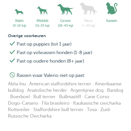
Klein
Middel
Groot
Reus
Katten
(0-10 kg)
(11-25 kg)
(26-45 kg)
(> 45 kg)
Overige voorkeuren
Past op puppies (tot 1 jaar)
Past op volwassen honden (1-8 jaar)
Past op oudere honden (8+ jaar)
Rassen waar Valerio niet op past:
Akita Inu · American staffordshire terrier · Amerikaanse
bulldog · Anatolische herder · Argentijnse dog · Bandog
· Boerboel · Bull terrier · Bullmastiff · Cane Corso ·
Dogo-Canario · Fila brasileiro · Kaukasische owcharka ·
Rottweiler · Staffordshire bull terrier · Tosa · Zuid-
Russische Owcharka