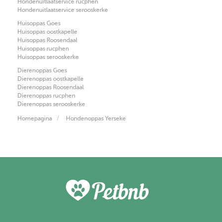
Hondenuitlaatservice rucphen
Hondenuitlaatservice serooskerke
Huisoppas Goes
Huisoppas oostkapelle
Huisoppas Roosendaal
Huisoppas rucphen
Huisoppas serooskerke
Dierenoppas Goes
Dierenoppas oostkapelle
Dierenoppas Roosendaal
Dierenoppas rucphen
Dierenoppas serooskerke
Homepagina
Hondenoppas Yerseke