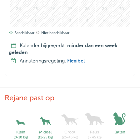
24
25
26
27
28
29
30
31
1
2
3
4
5
6
Beschikbaar
Niet beschikbaar
Kalender bijgewerkt:
minder dan een week
geleden
Annuleringsregeling:
Flexibel
Rejane past op
Klein
Middel
Groot
Reus
Katten
(0-10 kg)
(11-25 kg)
(26-45 kg)
(> 45 kg)