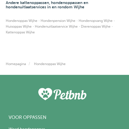
Andere kattenoppassen, hondenoppassen en
hondenuitlaatservices in en rondom Wijhe
·
·
·
Hondenoppas Wijhe
Hondenpension Wijhe
Hondenopvang Wijhe
·
·
·
Huisoppas Wijhe
Hondenuitlaatservice Wijhe
Dierenoppas Wijhe
Kattenoppas Wijhe
Homepagina
Hondenoppas Wijhe
VOOR OPPASSEN