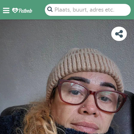
FOTO'S
BEOORDELINGEN
DETAILS
KAART
Plaats, buurt, adres etc.