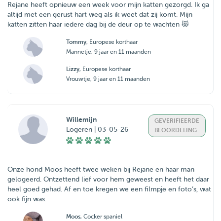
Rejane heeft opnieuw een week voor mijn katten gezorgd. Ik ga
altijd met een gerust hart weg als ik weet dat zij komt. Mijn
katten zitten haar iedere dag bij de deur op te wachten 😻
Tommy
, Europese korthaar
Mannetje, 9 jaar en 11 maanden
Lizzy
, Europese korthaar
Vrouwtje, 9 jaar en 11 maanden
Willemijn
GEVERIFIEERDE
Logeren | 03-05-26
BEOORDELING
Onze hond Moos heeft twee weken bij Rejane en haar man
gelogeerd. Ontzettend lief voor hem geweest en heeft het daar
heel goed gehad. Af en toe kregen we een filmpje en foto’s, wat
ook fijn was.
Moos
, Cocker spaniel