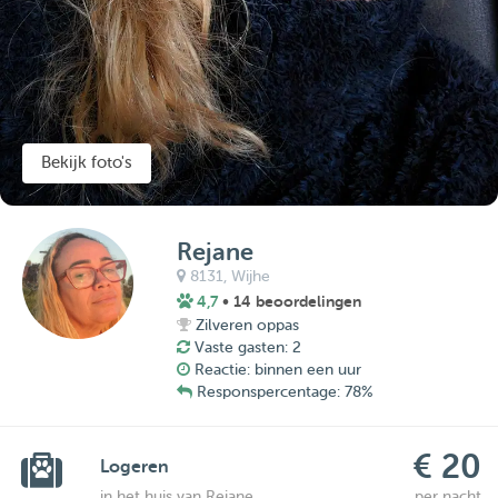
Bekijk foto's
Rejane
8131,
Wijhe
4,7
• 14 beoordelingen
Zilveren oppas
Vaste gasten: 2
Reactie: binnen een uur
Responspercentage: 78%
€ 20
Logeren
in het huis van Rejane
per nacht