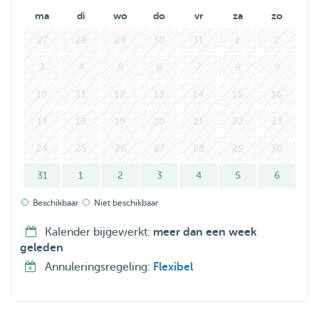
ma
di
wo
do
vr
za
zo
27
28
29
30
31
1
2
3
4
5
6
7
8
9
10
11
12
13
14
15
16
17
18
19
20
21
22
23
24
25
26
27
28
29
30
31
1
2
3
4
5
6
Beschikbaar
Niet beschikbaar
Kalender bijgewerkt:
meer dan een week
geleden
Annuleringsregeling:
Flexibel