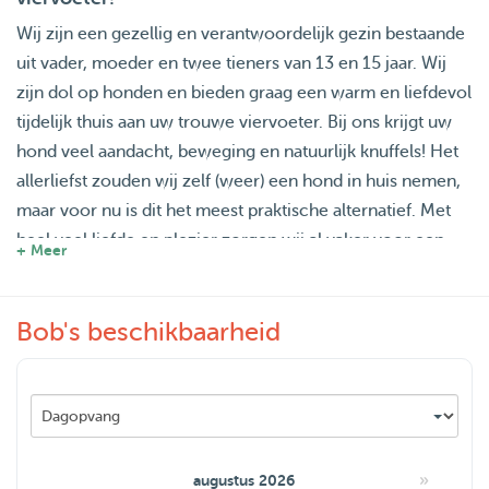
Wij zijn een gezellig en verantwoordelijk gezin bestaande
uit vader, moeder en twee tieners van 13 en 15 jaar. Wij
zijn dol op honden en bieden graag een warm en liefdevol
tijdelijk thuis aan uw trouwe viervoeter. Bij ons krijgt uw
hond veel aandacht, beweging en natuurlijk knuffels! Het
allerliefst zouden wij zelf (weer) een hond in huis nemen,
maar voor nu is dit het meest praktische alternatief. Met
heel veel liefde en plezier zorgen wij al vaker voor een
+ Meer
paar oppashondjes, maar hier kunnen er zéker meer bij.
Dus of het nu voor een dagje is, een weekend of een
Bob's beschikbaarheid
vakantie is, wij zorgen met liefde en zorg voor uw hond
alsof het de onze is.
Neem gerust contact met ons op om kennis te maken!
»
augustus 2026