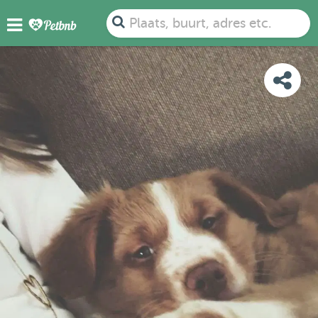
FOTO'S
BEOORDELINGEN
DETAILS
KAART
Plaats, buurt, adres etc.