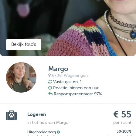
Bekijk foto's
Margo
6708,
Wageningen
Vaste gasten: 1
Reactie: binnen een uur
Responspercentage: 97%
€ 55
Logeren
in het huis van Margo
per nacht
50-100%
Uitgebreide zorg