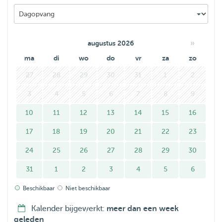
allemaal op hun eigen manier schattig of leuk, en dat gaat
vooral om het karakter van een dier.
»
augustus 2026
ma
di
wo
do
vr
za
zo
27
28
29
30
31
1
2
3
4
5
6
7
8
9
10
11
12
13
14
15
16
17
18
19
20
21
22
23
24
25
26
27
28
29
30
31
1
2
3
4
5
6
Beschikbaar
Niet beschikbaar
Kalender bijgewerkt:
meer dan een week
geleden