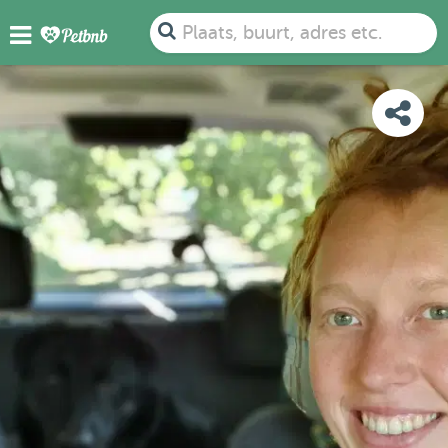
FOTO'S
DETAILS
BESCHIKBAARHEID
KAART
Plaats, buurt, adres etc.