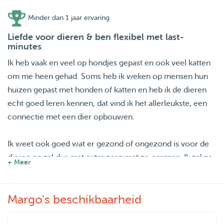
Minder dan 1 jaar ervaring
Liefde voor dieren & ben flexibel met last-
minutes
Ik heb vaak en veel op hondjes gepast en ook veel katten
om me heen gehad. Soms heb ik weken op mensen hun
huizen gepast met honden of katten en heb ik de dieren
echt goed leren kennen, dat vind ik het allerleukste, een
connectie met een dier opbouwen.
Ik weet ook goed wat er gezond of ongezond is voor de
dieren en zal dus met extra zorg met ze omgaan. Ik zal ze
+ Meer
zo veel mogelijk meenemen in alle activiteiten die ik
onderneem.
Margo's beschikbaarheid
Ik heb echt geen voorkeuren voor type/ras dier; ik vind ze