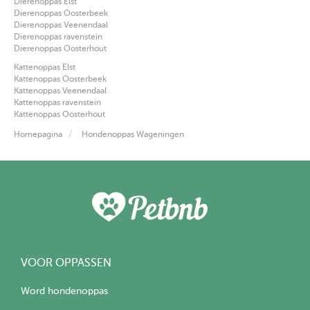
Dierenoppas Elst
Dierenoppas Oosterbeek
Dierenoppas Veenendaal
Dierenoppas ravenstein
Dierenoppas Oosterhout
Kattenoppas Elst
Kattenoppas Oosterbeek
Kattenoppas Veenendaal
Kattenoppas ravenstein
Kattenoppas Oosterhout
Homepagina
Hondenoppas Wageningen
VOOR OPPASSEN
Word hondenoppas