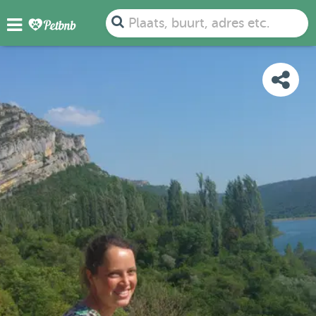
FOTO'S
BEOORDELINGEN
DETAILS
KAART
Plaats, buurt, adres etc.