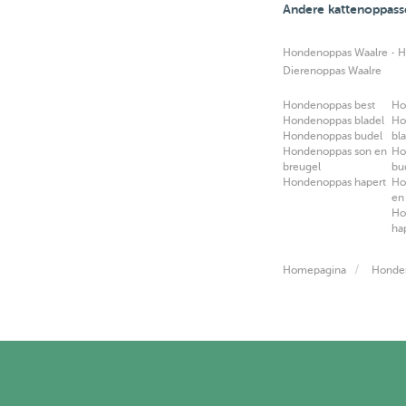
Andere kattenoppass
·
Hondenoppas Waalre
H
Dierenoppas Waalre
Hondenoppas best
Ho
Hondenoppas bladel
Ho
Hondenoppas budel
bl
Hondenoppas son en
Ho
breugel
bu
Hondenoppas hapert
Ho
en
Ho
ha
Homepagina
Honde