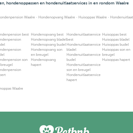
en, hondenoppassen en hondenuitlaatservices in en rondom Waalre
·
·
·
ondenpension Waalre
Hondenopvang Waalre
Huisoppas Waalre
Hondenuitlaat
ndenpension best
Hondenopvang best
Hondenuitlaatservice
Huisoppas best
ndenpension
Hondenopvang bladel
best
Huisoppas bladel
adel
Hondenopvang budel
Hondenuitlaatservice
Huisoppas budel
ndenpension
Hondenopvang son
bladel
Huisoppas son en
del
en breugel
Hondenuitlaatservice
breugel
ndenpension son
Hondenopvang
budel
Huisoppas hapert
 breugel
hapert
Hondenuitlaatservice
ndenpension
son en breugel
pert
Hondenuitlaatservice
hapert
noppas Waalre