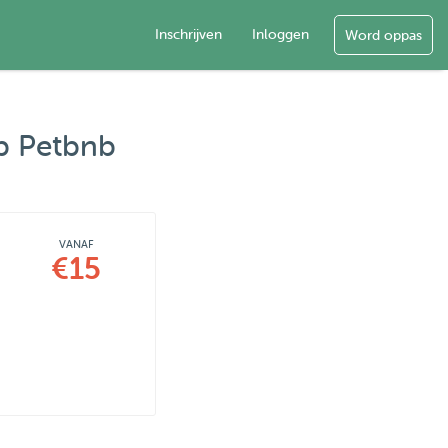
Inschrijven
Inloggen
Word oppas
op Petbnb
VANAF
€15