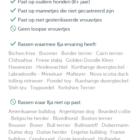
Past op oudere honden (8+ jaar)
medische behoeften
Past op mannetjes die niet gecastreerd zijn
• Altijd één hond tegelijk, zodat er écht tijd en aandacht is
Past op niet gesteriliseerde vrouwtjes
• Kennismaking vooraf om te kijken of er een klik is
Geen loopse vrouwtjes
Rassen waarmee Ilja ervaring heeft:
🌟 Waarom ik?
Bichon frise · Boomer · Border terrier · Cairn terrier ·
Ik ben betrouwbaar, rustig en dol op dieren. Dankzij mijn
Chihuahua · Friese stabij · Golden Doodle Klein ·
werkervaring en persoonlijke band met dieren weet ik
Havanezer · Heidewachtel · Kortharige dwergteckel ·
hoe belangrijk het is om goed af te stemmen op wat een
Labradoodle - Miniatuur · Maltezer · Nova scotia duck
hond nodig heeft — fysiek én emotioneel. Oppassen bij
tolling retriever · Poedel toy · Ruwharige dwergteckel ·
Shih tzu · Toypoedel · Yorkshire Terriër
mensen thuis doe ik niet, maar ik vang jouw hond met
liefde op bij mij thuis of neem hem mee voor een
Rassen waar Ilja niet op past:
heerlijke wandeling. Stuur gerust een berichtje — ik
Amerikaanse bulldog · Argentijnse dog · Bearded collie
reageer altijd snel en met plezier!
· Belgische herder · Bloedhond · Boston terrier ·
Bouvier · Boxer · Bull terrier · Bullmastiff · Dobermann ·
Duitse dog · Duitse herder · Engelse bulldog · Franse
bulldog · Greyhound · Grote keeshond · Hollandse