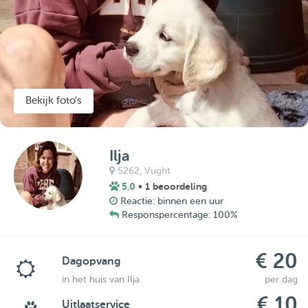
Bekijk foto's
Ilja
5262,
Vught
5,0
• 1 beoordeling
Reactie: binnen een uur
Responspercentage: 100%
€ 20
Dagopvang
in het huis van Ilja
per dag
€ 10
Uitlaatservice