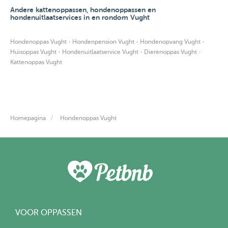
Andere kattenoppassen, hondenoppassen en
hondenuitlaatservices in en rondom Vught
·
·
·
Hondenoppas Vught
Hondenpension Vught
Hondenopvang Vught
·
·
·
Huisoppas Vught
Hondenuitlaatservice Vught
Dierenoppas Vught
Kattenoppas Vught
Homepagina
Hondenoppas Vught
VOOR OPPASSEN