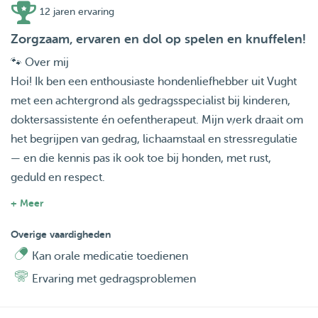
12 jaren ervaring
Zorgzaam, ervaren en dol op spelen en knuffelen!
🐾 Over mij
Hoi! Ik ben een enthousiaste hondenliefhebber uit Vught
met een achtergrond als gedragsspecialist bij kinderen,
doktersassistente én oefentherapeut. Mijn werk draait om
het begrijpen van gedrag, lichaamstaal en stressregulatie
— en die kennis pas ik ook toe bij honden, met rust,
geduld en respect.
+ Meer
Ik heb altijd al met dieren willen werken. Als kind had ik
verschillende huisdieren en ik had bijbaantjes bij
Overige vaardigheden
hondenpensions, waar ik met veel liefde hielp met
Kan orale medicatie toedienen
verzorgen en uitlaten. Dieren aanvoelen gaat me van
Ervaring met gedragsproblemen
nature goed af — en zij voelen mij ook feilloos aan.
Honden voelen zich vaak snel op hun gemak bij mij, en