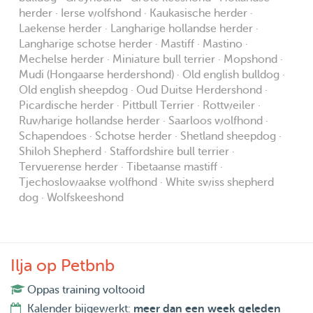
herder · Ierse wolfshond · Kaukasische herder ·
Laekense herder · Langharige hollandse herder ·
Langharige schotse herder · Mastiff · Mastino ·
Mechelse herder · Miniature bull terrier · Mopshond ·
Mudi (Hongaarse herdershond) · Old english bulldog ·
Old english sheepdog · Oud Duitse Herdershond ·
Picardische herder · Pittbull Terrier · Rottweiler ·
Ruwharige hollandse herder · Saarloos wolfhond ·
Schapendoes · Schotse herder · Shetland sheepdog ·
Shiloh Shepherd · Staffordshire bull terrier ·
Tervuerense herder · Tibetaanse mastiff ·
Tjechoslowaakse wolfhond · White swiss shepherd
dog · Wolfskeeshond
Ilja op Petbnb
Oppas training voltooid
Kalender bijgewerkt:
meer dan een week geleden