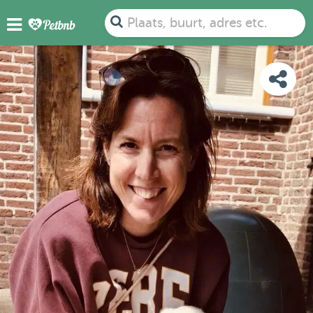
FOTO'S
BEOORDELINGEN
DETAILS
KAART
Plaats, buurt, adres etc.