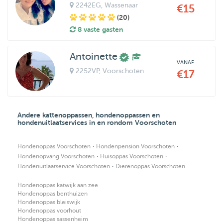
2242EG
, Wassenaar
€15
(20)
8 vaste gasten
Antoinette
VANAF
2252VP
, Voorschoten
€17
Andere kattenoppassen, hondenoppassen en
hondenuitlaatservices in en rondom Voorschoten
·
·
Hondenoppas Voorschoten
Hondenpension Voorschoten
·
·
Hondenopvang Voorschoten
Huisoppas Voorschoten
·
Hondenuitlaatservice Voorschoten
Dierenoppas Voorschoten
Hondenoppas katwijk aan zee
Hondenoppas benthuizen
Hondenoppas bleiswijk
Hondenoppas voorhout
Hondenoppas sassenheim