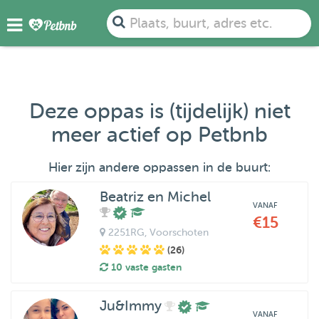
Plaats, buurt, adres etc.
Deze oppas is (tijdelijk) niet
meer actief op Petbnb
Hier zijn andere oppassen in de buurt:
Beatriz en Michel
VANAF
€15
2251RG
, Voorschoten
(26)
10 vaste gasten
Ju&Immy
VANAF