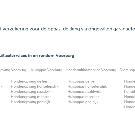
ief verzekering voor de oppas, dekking via ongevallen garantief
itlaatservices in en rondom Voorburg
·
·
·
pvang Voorburg
Huisoppas Voorburg
Hondenuitlaatservice Voorburg
Dierenop
Hondenopvang de lier
Huisoppas de lier
Honden
jk
Hondenopvang honselersdijk
Huisoppas honselersdijk
Honden
Hondenopvang naaldwijk
Huisoppas naaldwijk
honsel
Hondenopvang monster
Huisoppas monster
Honden
Hondenopvang poeldijk
Huisoppas poeldijk
Honden
Honden