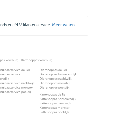
onds en 24/7 klantenservice.
Meer weten
·
pas Voorburg
Kattenoppas Voorburg
uitlaatservice de lier
Dierenoppas de lier
uitlaatservice
Dierenoppas honselersdijk
ersdijk
Dierenoppas naaldwijk
uitlaatservice naaldwijk
Dierenoppas monster
uitlaatservice monster
Dierenoppas poeldijk
uitlaatservice poeldijk
Kattenoppas de lier
Kattenoppas honselersdijk
Kattenoppas naaldwijk
Kattenoppas monster
Kattenoppas poeldijk