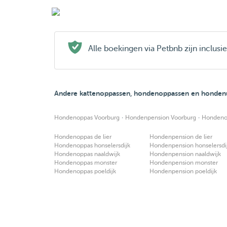
Alle boekingen via Petbnb zijn inclus
Andere kattenoppassen, hondenoppassen en hondenu
·
·
Hondenoppas Voorburg
Hondenpension Voorburg
Hondeno
Hondenoppas de lier
Hondenpension de lier
Hondenoppas honselersdijk
Hondenpension honselersdi
Hondenoppas naaldwijk
Hondenpension naaldwijk
Hondenoppas monster
Hondenpension monster
Hondenoppas poeldijk
Hondenpension poeldijk