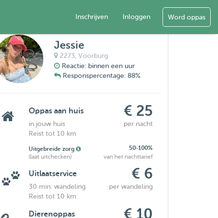
Inschrijven
Inloggen
Word oppas
Jessie
2273,
Voorburg
Reactie: binnen een uur
Responspercentage: 88%
€ 25
Oppas aan huis
in jouw huis
per nacht
Reist tot 10 km
50-100%
Uitgebreide zorg
(laat uitchecken)
van het nachttarief
€ 6
Uitlaatservice
30 min. wandeling
per wandeling
Reist tot 10 km
€ 10
Dierenoppas