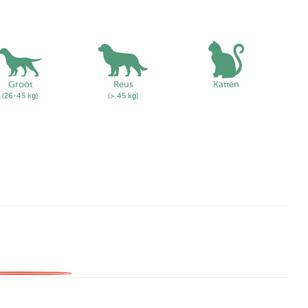
Groot
Reus
Katten
(26-45 kg)
(> 45 kg)