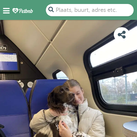
FOTO'S
DETAILS
BESCHIKBAARHEID
KAART
Plaats, buurt, adres etc.