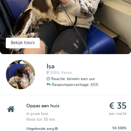
Bekijk foto's
Isa
5916,
Venlo
Reactie: binnen een uur
Responspercentage: 65%
€ 35
Oppas aan huis
in jouw huis
per nacht
Reist tot 30 km
50-100%
Uitgebreide zorg