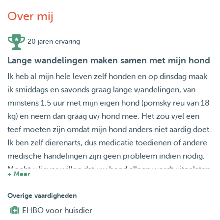
Over mij
20 jaren ervaring
Lange wandelingen maken samen met mijn hond
Ik heb al mijn hele leven zelf honden en op dinsdag maak
ik smiddags en savonds graag lange wandelingen, van
minstens 1.5 uur met mijn eigen hond (pomsky reu van 18
kg) en neem dan graag uw hond mee. Het zou wel een
teef moeten zijn omdat mijn hond anders niet aardig doet.
Ik ben zelf dierenarts, dus medicatie toedienen of andere
medische handelingen zijn geen probleem indien nodig.
Mocht u liever willen dat uw hond alleen wordt uitgelaten
+ Meer
dan is dit ook mogelijk. Ik beschik over een auto om de
hond(en) op te halen. Groetjes en wie weet tot snel!
Overige vaardigheden
EHBO voor huisdier