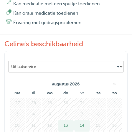
Kan medicatie met een spuitje toedienen
Kan orale medicatie toedienen
Ervaring met gedragsproblemen
Celine's beschikbaarheid
»
augustus 2026
ma
di
wo
do
vr
za
zo
27
28
29
30
31
1
2
3
4
5
6
7
8
9
10
11
12
13
14
15
16