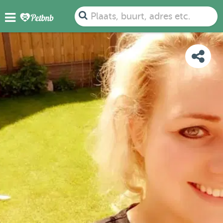
FOTO'S
DETAILS
BESCHIKBAARHEID
KAART
Plaats, buurt, adres etc.