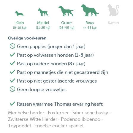
Klein
Middel
Groot
Reus
Katten
(0-10 kg)
(11-25 kg)
(26-45 kg)
(> 45 kg)
Overige voorkeuren
Geen puppies (jonger dan 1 jaar)
Past op volwassen honden (1-8 jaar)
Past op oudere honden (8+ jaar)
Past op mannetjes die niet gecastreerd zijn
Past op niet gesteriliseerde vrouwtjes
Geen loopse vrouwtjes
Rassen waarmee Thomas ervaring heeft:
Mechelse herder · Foxterrier · Siberische husky ·
Zwitserse Witte Herder · Podenco ibicenco ·
Toypoedel · Engelse cocker spaniel