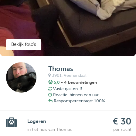
Bekijk foto's
Thomas
3901,
Veenendaal
5,0
• 4 beoordelingen
Vaste gasten: 3
Reactie: binnen een uur
Responspercentage: 100%
€ 30
Logeren
in het huis van Thomas
per nacht