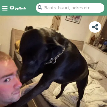
FOTO'S
BEOORDELINGEN
DETAILS
KAART
Plaats, buurt, adres etc.