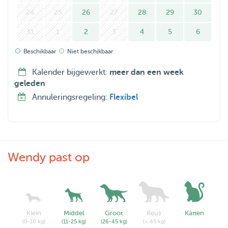
24
25
26
27
28
29
30
31
1
2
3
4
5
6
Beschikbaar
Niet beschikbaar
Kalender bijgewerkt:
meer dan een week
geleden
Annuleringsregeling:
Flexibel
Wendy past op
Klein
Middel
Groot
Reus
Katten
(0-10 kg)
(11-25 kg)
(26-45 kg)
(> 45 kg)