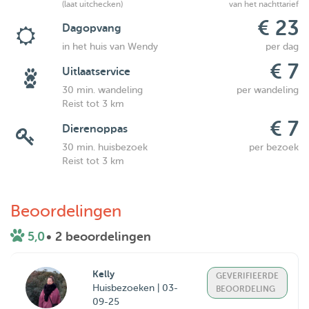
(laat uitchecken)
van het nachttarief
€ 23
Dagopvang
in het huis van Wendy
per dag
€ 7
Uitlaatservice
30 min. wandeling
per wandeling
Reist tot 3 km
€ 7
Dierenoppas
30 min. huisbezoek
per bezoek
Reist tot 3 km
Beoordelingen
5,0
• 2 beoordelingen
Kelly
GEVERIFIEERDE
Huisbezoeken | 03-
BEOORDELING
09-25