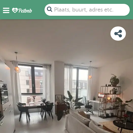
FOTO'S
BEOORDELINGEN
DETAILS
KAART
Plaats, buurt, adres etc.