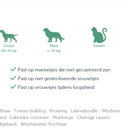
Groot
Reus
Katten
(26-45 kg)
(> 45 kg)
Past op mannetjes die niet gecastreerd zijn
Past op niet gesteriliseerde vrouwtjes
Past op vrouwtjes tijdens loopsheid
rthaar · Franse bulldog · Kruising · Labradoodle - Medium
rd · Labrador retriever · Markiesje · Overige rassen ·
 ridgeback · Weimaraner Korthaar