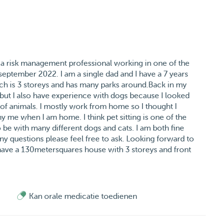
s a risk management professional working in one of the
eptember 2022. I am a single dad and I have a 7 years
ch is 3 storeys and has many parks around.Back in my
 but I also have experience with dogs because I looked
 of animals. I mostly work from home so I thought I
 me when I am home. I think pet sitting is one of the
o be with many different dogs and cats. I am both fine
 any questions please feel free to ask. Looking forward to
 a 130metersquares house with 3 storeys and front
 for my guests so they can stay whereever they like in
 both dog boarding, day sitting, home visits, dog
Kan orale medicatie toedienen