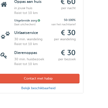
€ 60
Oppas aan huis
in jouw huis
per nacht
Reist tot 10 km
50-100%
Uitgebreide zorg
(laat uitchecken)
van het nachttarief
€ 30
Uitlaatservice
30 min. wandeling
per wandeling
Reist tot 10 km
€ 30
Dierenoppas
30 min. huisbezoek
per bezoek
Reist tot 10 km
Contact met habip
Bekijk beschikbaarheid