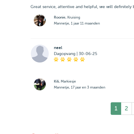
Great service, attentive and helpful, we will definitely
Roonie
, Kruising
Mannetje, 1 jaar 11 maanden
neel
Dagopvang | 30-06-25
Kili
, Markiesje
Mannetje, 17 jaar en 3 maanden
1
2