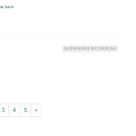
 be back
GEVERIFIEERDE BEOORDELING
3
4
5
»