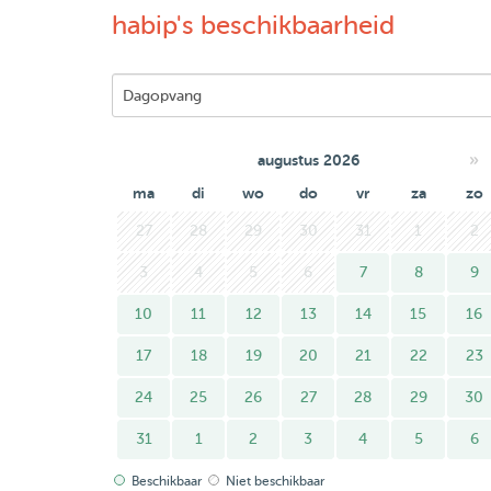
habip's beschikbaarheid
»
augustus 2026
ma
di
wo
do
vr
za
zo
27
28
29
30
31
1
2
3
4
5
6
7
8
9
10
11
12
13
14
15
16
17
18
19
20
21
22
23
24
25
26
27
28
29
30
31
1
2
3
4
5
6
Beschikbaar
Niet beschikbaar