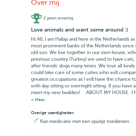
Over mij
2 jaren ervaring
Love animals and want some around :)
Hi All, I am Habip and here in the Netherlands a
most prominent banks of the Netherlands since s
old son. We live together in our own house, whi
previous country (Turkey) we used to have cats,
after friends' dogs many times. We love all kinds
could take care of some cuties who will company
greatest occupations as I will have the chance t
with day sitting or overnight sitting. If you have
meet my new buddies! ABOUT MY HOUSE I have
and spacious backyard. There are no restrictions
+ Meer
the house. ABOUT SERVICES I PROVIDE I can do
walking and pick up and drop off.
Overige vaardigheden
Kan medicatie met een spuitje toedienen