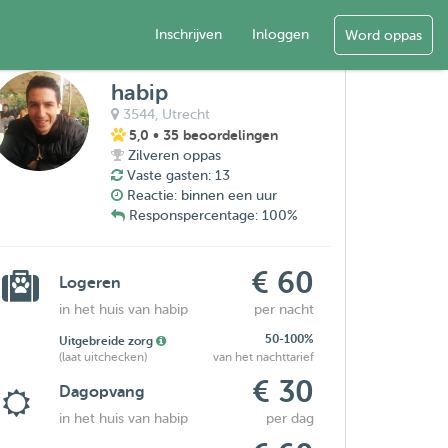
Inschrijven
Inloggen
Word oppas
habip
3544,
Utrecht
5,0
• 35 beoordelingen
Zilveren oppas
Vaste gasten: 13
Reactie: binnen een uur
Responspercentage: 100%
€ 60
Logeren
in het huis van habip
per nacht
50-100%
Uitgebreide zorg
(laat uitchecken)
van het nachttarief
€ 30
Dagopvang
in het huis van habip
per dag