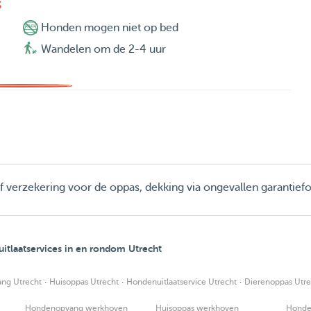
s
Honden mogen niet op bed
Wandelen om de 2-4 uur
ief verzekering voor de oppas, dekking via ongevallen garantief
tlaatservices in en rondom Utrecht
·
·
·
ng Utrecht
Huisoppas Utrecht
Hondenuitlaatservice Utrecht
Dierenoppas Utre
Hondenopvang werkhoven
Huisoppas werkhoven
Honde