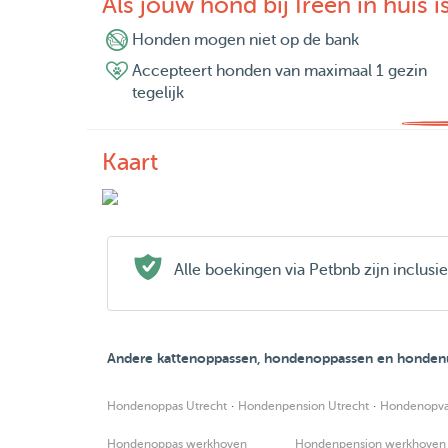
Als jouw hond bij Ireen in huis i
Honden mogen niet op de bank
Accepteert honden van maximaal 1 gezin
tegelijk
Kaart
Alle boekingen via Petbnb zijn inclus
Andere kattenoppassen, hondenoppassen en hondenui
·
·
Hondenoppas Utrecht
Hondenpension Utrecht
Hondenopva
Hondenoppas werkhoven
Hondenpension werkhoven