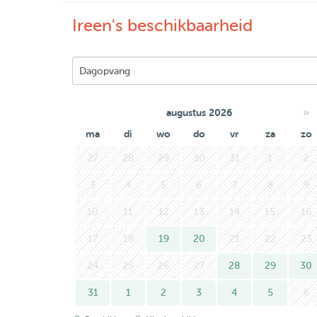
Ireen's beschikbaarheid
»
augustus 2026
ma
di
wo
do
vr
za
zo
27
28
29
30
31
1
2
3
4
5
6
7
8
9
10
11
12
13
14
15
16
17
18
19
20
21
22
23
24
25
26
27
28
29
30
31
1
2
3
4
5
6