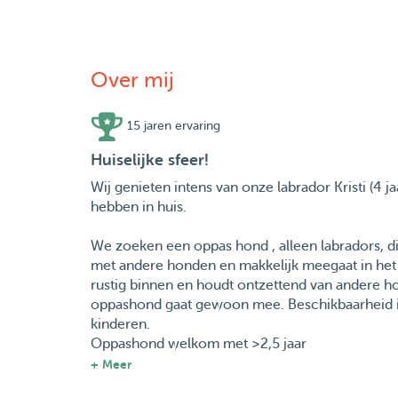
Over mij
15 jaren ervaring
Huiselijke sfeer!
Wij genieten intens van onze labrador Kristi (4 j
hebben in huis.
We zoeken een oppas hond , alleen labradors, di
met andere honden en makkelijk meegaat in het g
rustig binnen en houdt ontzettend van andere h
oppashond gaat gewoon mee. Beschikbaarheid in
kinderen.
Oppashond welkom met >2,5 jaar
+ Meer
Ervaring met honden is aanwezig, altijd zelf ho