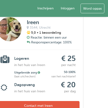
Inschrijven
Inloggen
Word oppas
Ireen
3544,
Utrecht
5,0
• 1 beoordeling
Reactie: binnen een uur
Responspercentage: 100%
€ 25
Logeren
in het huis van Ireen
per nacht
50-100%
Uitgebreide zorg
(laat uitchecken)
van het nachttarief
€ 20
Dagopvang
in het huis van Ireen
per dag
Contact met Ireen