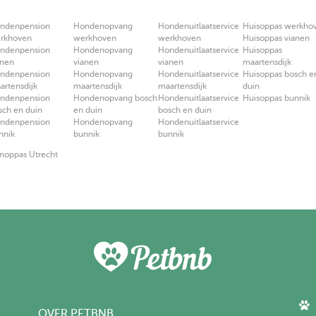
ndenpension
Hondenopvang
Hondenuitlaatservice
Huisoppas werkho
rkhoven
werkhoven
werkhoven
Huisoppas vianen
ndenpension
Hondenopvang
Hondenuitlaatservice
Huisoppas
anen
vianen
vianen
maartensdijk
ndenpension
Hondenopvang
Hondenuitlaatservice
Huisoppas bosch e
artensdijk
maartensdijk
maartensdijk
duin
ndenpension
Hondenopvang bosch
Hondenuitlaatservice
Huisoppas bunnik
sch en duin
en duin
bosch en duin
ndenpension
Hondenopvang
Hondenuitlaatservice
nnik
bunnik
bunnik
oppas Utrecht
OVER PETBNB