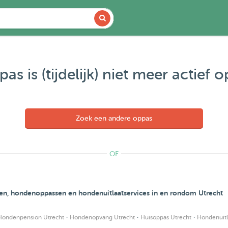
as is (tijdelijk) niet meer actief 
Zoek een andere oppas
OF
en, hondenoppassen en hondenuitlaatservices in en rondom Utrecht
·
·
·
Hondenpension Utrecht
Hondenopvang Utrecht
Huisoppas Utrecht
Hondenuitl