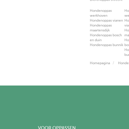
Hondenoppas
Ho
werkhoven
we
Hondenoppas vianen
Ho
Hondenoppas
vi
maartensdijk
Ho
Hondenoppas bosch
ma
en duin
Ho
Hondenoppas bunnik
bo
Ho
bu
Homepagina
Honden
VOOR OPPASSEN