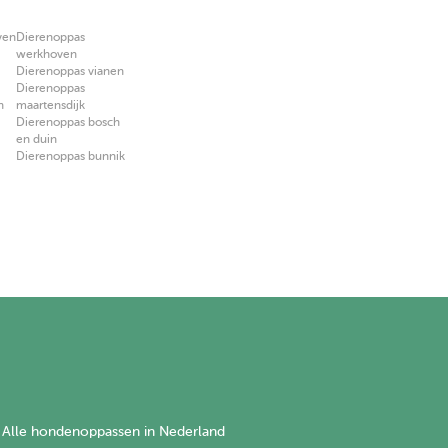
ven
Dierenoppas
werkhoven
Dierenoppas vianen
Dierenoppas
n
maartensdijk
Dierenoppas bosch
en duin
Dierenoppas bunnik
Alle hondenoppassen in Nederland