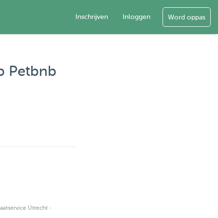
Inschrijven
Inloggen
Word oppas
op Petbnb
·
aatservice Utrecht