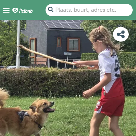
FOTO'S
BEOORDELINGEN
DETAILS
KAART
Plaats, buurt, adres etc.