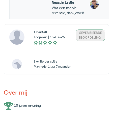
Reactie Leslie
Wat een mooie
recensie, dankjewel!
Chantall
GEVERIFIEERDE
Logeren | 13-07-26
BEOORDELING
Sky
, Border collie
Mannetje, 1 jaar 7 maanden
Over mij
10 jaren ervaring