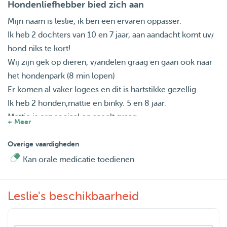
Hondenliefhebber bied zich aan
Mijn naam is leslie, ik ben een ervaren oppasser.
Ik heb 2 dochters van 10 en 7 jaar, aan aandacht komt uw
hond niks te kort!
Wij zijn gek op dieren, wandelen graag en gaan ook naar
het hondenpark (8 min lopen)
Er komen al vaker logees en dit is hartstikke gezellig.
Ik heb 2 honden,mattie en binky. 5 en 8 jaar.
Mattie is erg sociaal en speelt graag.
+ Meer
Binky kan hard blaffen maar doet niemand kwaad.
Vind u het fijn om fotos en videos te ontvangen tijdens uw
Overige vaardigheden
vakantie van uw hond? Geen probleem dit doe ik graag
Kan orale medicatie toedienen
Wij passen op alle rassen, hebben geen voorkeur.
Leslie's beschikbaarheid