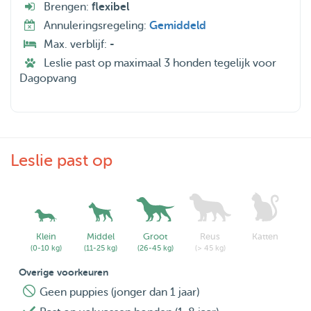
Brengen:
flexibel
Annuleringsregeling:
Gemiddeld
Max. verblijf:
-
Leslie past op maximaal 3 honden tegelijk voor
Dagopvang
Leslie past op
Klein
Middel
Groot
Reus
Katten
(0-10 kg)
(11-25 kg)
(26-45 kg)
(> 45 kg)
Overige voorkeuren
Geen puppies (jonger dan 1 jaar)