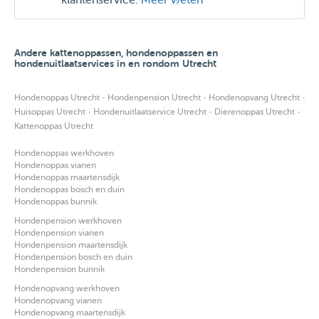
klantenservice.
Meer weten
Andere kattenoppassen, hondenoppassen en
hondenuitlaatservices in en rondom Utrecht
·
·
·
Hondenoppas Utrecht
Hondenpension Utrecht
Hondenopvang Utrecht
·
·
·
Huisoppas Utrecht
Hondenuitlaatservice Utrecht
Dierenoppas Utrecht
Kattenoppas Utrecht
Hondenoppas werkhoven
Hondenoppas vianen
Hondenoppas maartensdijk
Hondenoppas bosch en duin
Hondenoppas bunnik
Hondenpension werkhoven
Hondenpension vianen
Hondenpension maartensdijk
Hondenpension bosch en duin
Hondenpension bunnik
Hondenopvang werkhoven
Hondenopvang vianen
Hondenopvang maartensdijk