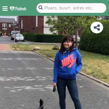
FOTO'S
BEOORDELINGEN
DETAILS
KAART
Plaats, buurt, adres etc.