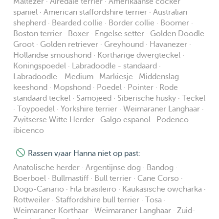
Maltezer · Airedale terrier · Amerikaanse cocker
spaniel · American staffordshire terrier · Australian
shepherd · Bearded collie · Border collie · Boomer ·
Boston terrier · Boxer · Engelse setter · Golden Doodle
Groot · Golden retriever · Greyhound · Havanezer ·
Hollandse smoushond · Kortharige dwergteckel ·
Koningspoedel · Labradoodle - standaard ·
Labradoodle - Medium · Markiesje · Middenslag
keeshond · Mopshond · Poedel · Pointer · Rode
standaard teckel · Samojeed · Siberische husky · Teckel
· Toypoedel · Yorkshire terrier · Weimaraner Langhaar ·
Zwitserse Witte Herder · Galgo espanol · Podenco
ibicenco
Rassen waar Hanna niet op past:
Anatolische herder · Argentijnse dog · Bandog ·
Boerboel · Bullmastiff · Bull terrier · Cane Corso ·
Dogo-Canario · Fila brasileiro · Kaukasische owcharka ·
Rottweiler · Staffordshire bull terrier · Tosa ·
Weimaraner Korthaar · Weimaraner Langhaar · Zuid-