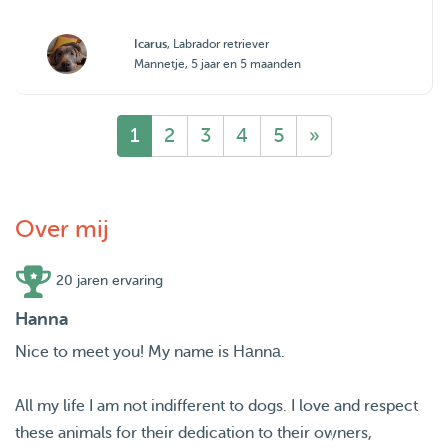
Icarus
, Labrador retriever
Mannetje, 5 jaar en 5 maanden
1
2
3
4
5
»
Over mij
20 jaren ervaring
Hanna
Nice to meet you! My name is Hаnnа.
All my life I am not indifferent to dogs. I love and respect
these animals for their dedication to their owners,