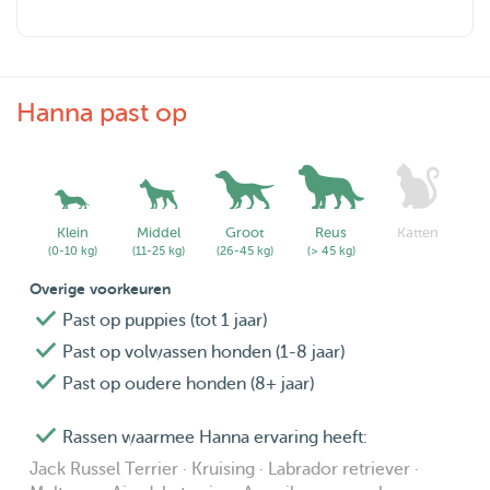
If you have any questions, please send me a message.
Hanna past op
Klein
Middel
Groot
Reus
Katten
(0-10 kg)
(11-25 kg)
(26-45 kg)
(> 45 kg)
Overige voorkeuren
Past op puppies (tot 1 jaar)
Past op volwassen honden (1-8 jaar)
Past op oudere honden (8+ jaar)
Rassen waarmee Hanna ervaring heeft:
Jack Russel Terrier · Kruising · Labrador retriever ·