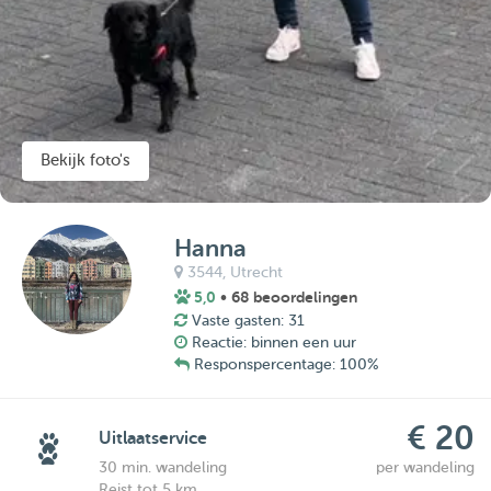
Bekijk foto's
Hanna
3544,
Utrecht
5,0
• 68 beoordelingen
Vaste gasten: 31
Reactie: binnen een uur
Responspercentage: 100%
€ 20
Uitlaatservice
30 min. wandeling
per wandeling
Reist tot 5 km