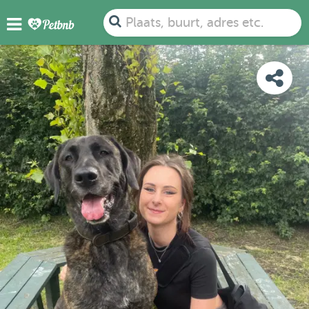
FOTO'S
DETAILS
BESCHIKBAARHEID
KAART
Plaats, buurt, adres etc.