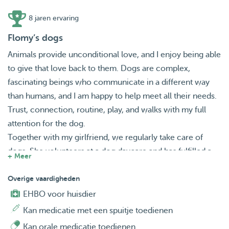
8 jaren ervaring
Flomy’s dogs
Animals provide unconditional love, and I enjoy being able
to give that love back to them. Dogs are complex,
fascinating beings who communicate in a different way
than humans, and I am happy to help meet all their needs.
Trust, connection, routine, play, and walks with my full
attention for the dog.
Together with my girlfriend, we regularly take care of
dogs. She volunteers at a dog daycare and has fulfilled a
+ Meer
course on dog behavior, basic knowledge, and breed-
specific characteristics. The companionship of a dog
Overige vaardigheden
brings me great fulfillment, and I find it interesting to take
EHBO voor huisdier
care of different types of dogs, get to know them and
Kan medicatie met een spuitje toedienen
make them feel the most at home. There is nothing like
Kan orale medicatie toedienen