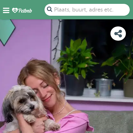
FOTO'S
DETAILS
BESCHIKBAARHEID
KAART
Plaats, buurt, adres etc.