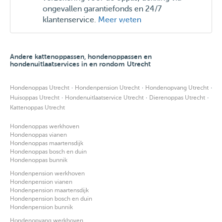
ongevallen garantiefonds en 24/7
klantenservice.
Meer weten
Andere kattenoppassen, hondenoppassen en
hondenuitlaatservices in en rondom Utrecht
·
·
·
Hondenoppas Utrecht
Hondenpension Utrecht
Hondenopvang Utrecht
·
·
·
Huisoppas Utrecht
Hondenuitlaatservice Utrecht
Dierenoppas Utrecht
Kattenoppas Utrecht
Hondenoppas werkhoven
Hondenoppas vianen
Hondenoppas maartensdijk
Hondenoppas bosch en duin
Hondenoppas bunnik
Hondenpension werkhoven
Hondenpension vianen
Hondenpension maartensdijk
Hondenpension bosch en duin
Hondenpension bunnik
Hondenopvang werkhoven