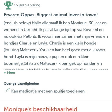
15 jaren ervaring
Ervaren Oppas. Biggest animal lover in town!
(english below) Hallo allemaal! Ik ben Monique, 30 jaar en
wonend in Utrecht. Ik pas al lange tijd op via Rover.nl en
nu ook via Petbnb. Ik woon hier samen met mijn vriend en
hondjes Charlie en Layla. Charlie is een klein hondje
(kruising Maltezer x York) en kan heel goed met elk soort
hond. Layla is mijn nieuwe pup en ook een klein
boomertje.(Shitzu x Maltezer) Ik ben gek op honden en
wandel het liefst lekker buiten in mijn vrije tijd. Ik pas naast
+ Meer
Rover ook vaak op de honden van mijn vrienden en
besteed hier graag veel tijd aan. Honden voelen zich altijd
Overige vaardigheden
heel snel op hun gemak bij mij en ik voel ze goed aan.
Kan medicatie met een spuitje toedienen
Sinds ik een baby was hebben wij in huis al honden gehad,
dus ondertussen ben ik wel wat gewend! Ook ga ik graag
Monique's beschikbaarheid
aan de slag met het leren van trucjes of juist lekker