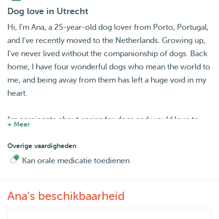
Dog love in Utrecht
Hi, I'm Ana, a 25-year-old dog lover from Porto, Portugal,
and I've recently moved to the Netherlands. Growing up,
I've never lived without the companionship of dogs. Back
home, I have four wonderful dogs who mean the world to
me, and being away from them has left a huge void in my
heart.
I'm passionate about caring for dogs and would love to
+ Meer
share my affection with your furry friends when you're not
available. My experience with dogs goes beyond just
Overige vaardigheden
living with them; I truly understand their needs and
Kan orale medicatie toedienen
emotions. Whether it's going for a walk, playing, or simply
providing comfort, I’m here to ensure your dog feels
Ana's beschikbaarheid
loved and cared for in your absence. I look forward to
meeting you and your pets and offering the same love I