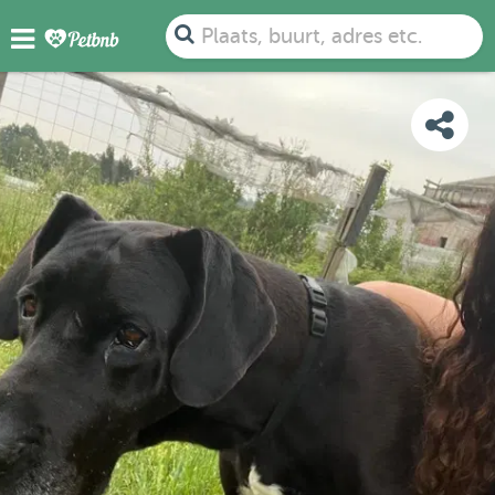
FOTO'S
BEOORDELINGEN
DETAILS
KAART
Plaats, buurt, adres etc.