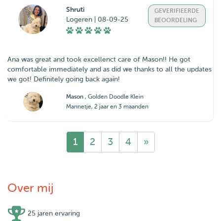
Shruti
GEVERIFIEERDE
Logeren | 08-09-25
BEOORDELING
Ana was great and took excellenct care of Mason!! He got
comfortable immediately and as did we thanks to all the updates
we got! Definitely going back again!
Mason
, Golden Doodle Klein
Mannetje, 2 jaar en 3 maanden
1
2
3
4
»
Over mij
25 jaren ervaring