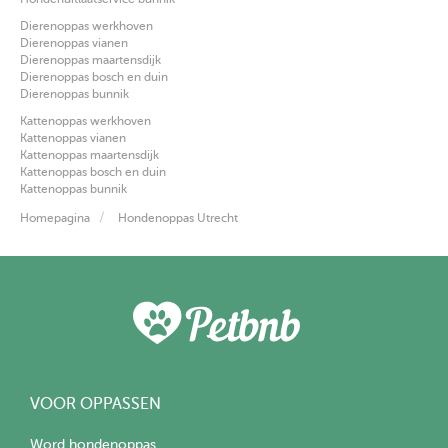
Dierenoppas werkhoven
Dierenoppas vianen
Dierenoppas maartensdijk
Dierenoppas bosch en duin
Dierenoppas bunnik
Kattenoppas werkhoven
Kattenoppas vianen
Kattenoppas maartensdijk
Kattenoppas bosch en duin
Kattenoppas bunnik
Homepagina
Hondenoppas Utrecht
VOOR OPPASSEN
Word hondenoppas