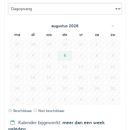
give to my own dogs back in Portugal!
»
augustus 2026
ma
di
wo
do
vr
za
zo
27
28
29
30
31
1
2
3
4
5
6
7
8
9
10
11
12
13
14
15
16
17
18
19
20
21
22
23
24
25
26
27
28
29
30
31
1
2
3
4
5
6
Beschikbaar
Niet beschikbaar
Kalender bijgewerkt:
meer dan een week
geleden