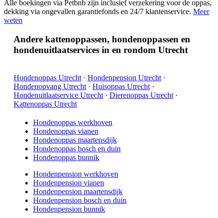
Alle boekingen via Petbnb zijn inclusief verzekering voor de oppas,
dekking via ongevallen garantiefonds en 24/7 klantenservice.
Meer
weten
Andere kattenoppassen, hondenoppassen en
hondenuitlaatservices in en rondom Utrecht
Hondenoppas Utrecht
·
Hondenpension Utrecht
·
Hondenopvang Utrecht
·
Huisoppas Utrecht
·
Hondenuitlaatservice Utrecht
·
Dierenoppas Utrecht
·
Kattenoppas Utrecht
Hondenoppas werkhoven
Hondenoppas vianen
Hondenoppas maartensdijk
Hondenoppas bosch en duin
Hondenoppas bunnik
Hondenpension werkhoven
Hondenpension vianen
Hondenpension maartensdijk
Hondenpension bosch en duin
Hondenpension bunnik