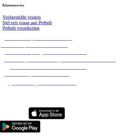
Klantenservice
Veelgestelde vragen
Stel een vraag aan Petbnb
Petbnb verzekering
Alle hondenoppassen in Nederland
Alle hondenpensions in Nederland
Alle hondenopvang adressen in Nederland
Alle huisoppassen / dierenoppassen aan huis in Nederland
Alle hondenuitlaatservices in Nederland
Alle dierenoppassen in Nederland
Alle kattenoppassen in Nederland