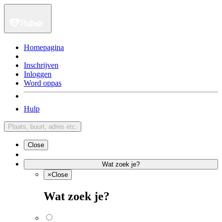
Homepagina
Inschrijven
Inloggen
Word oppas
Hulp
Plaats, buurt, adres etc.
Close
Wat zoek je?
×
Close
Wat zoek je?