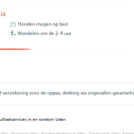
is
Honden mogen op bed
Wandelen om de 2-4 uur
ief verzekering voor de oppas, dekking via ongevallen garantief
itlaatservices in en rondom Uden
·
·
·
·
Uden
Huisoppas Uden
Hondenuitlaatservice Uden
Dierenoppas Uden
Katten