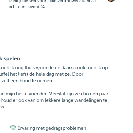
Dank jullie wel voor jullie vertrouwen! Senna is
echt een lieverd 🥰
k spelen.
t toen ik nog thuis woonde en daarna ook toen ik op
fel het liefst de hele dag met ze. Door
 zelf een hond te nemen.
n mijn beste vriendin. Meestal zijn ze dan een paar
 Ik houd er ook van om lekkere lange wandelingen te
os.
Ervaring met gedragsproblemen