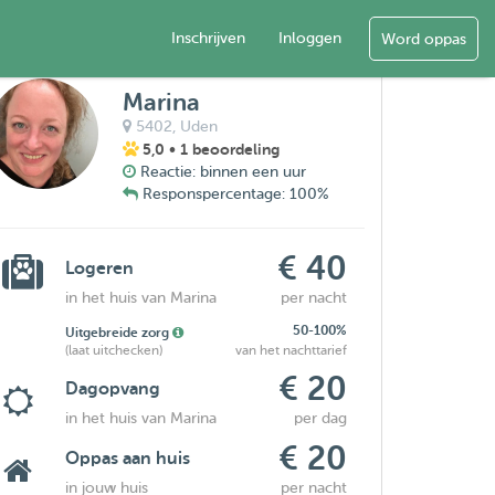
Inschrijven
Inloggen
Word oppas
Marina
5402,
Uden
5,0
• 1 beoordeling
Reactie: binnen een uur
Responspercentage: 100%
€ 40
Logeren
in het huis van Marina
per nacht
50-100%
Uitgebreide zorg
(laat uitchecken)
van het nachttarief
€ 20
Dagopvang
in het huis van Marina
per dag
€ 20
Oppas aan huis
in jouw huis
per nacht