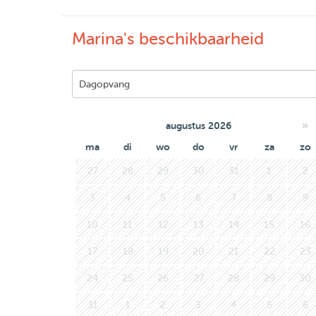
Marina's beschikbaarheid
»
augustus 2026
ma
di
wo
do
vr
za
zo
27
28
29
30
31
1
2
3
4
5
6
7
8
9
10
11
12
13
14
15
16
17
18
19
20
21
22
23
24
25
26
27
28
29
30
31
1
2
3
4
5
6