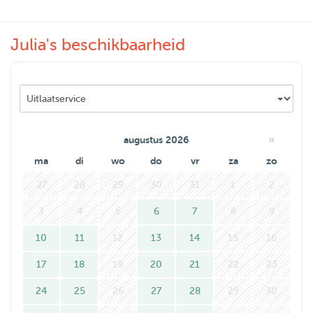
contact me and see if we can arrange something!
Julia's beschikbaarheid
Have a nice day,
Júlia
»
augustus 2026
ma
di
wo
do
vr
za
zo
27
28
29
30
31
1
2
3
4
5
6
7
8
9
10
11
12
13
14
15
16
17
18
19
20
21
22
23
24
25
26
27
28
29
30