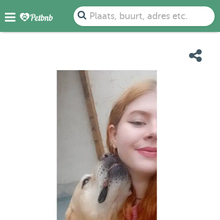
FOTO'S
DETAILS
BESCHIKBAARHEID
KAART
Plaats, buurt, adres etc.