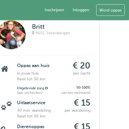
Inschrijven
Inloggen
Word oppas
Britt
4651,
Steenbergen
€ 20
Oppas aan huis
in jouw huis
per nacht
Reist tot 30 km
50-100%
Uitgebreide zorg
(laat uitchecken)
van het nachttarief
€ 15
Uitlaatservice
30 min. wandeling
per wandeling
Reist tot 30 km
€ 15
Dierenoppas