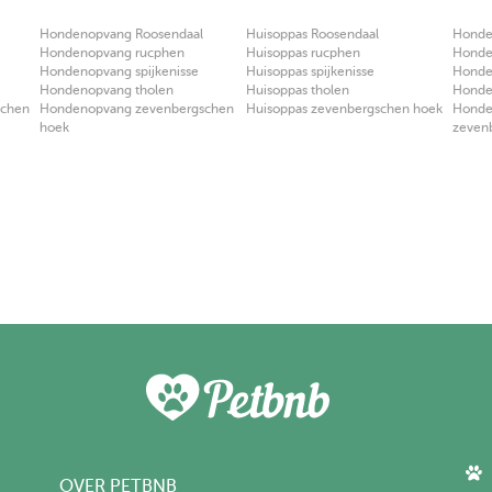
Hondenopvang Roosendaal
Huisoppas Roosendaal
Honden
Hondenopvang rucphen
Huisoppas rucphen
Honden
Hondenopvang spijkenisse
Huisoppas spijkenisse
Honden
Hondenopvang tholen
Huisoppas tholen
Honden
schen
Hondenopvang zevenbergschen
Huisoppas zevenbergschen hoek
Honden
hoek
zeven
OVER PETBNB