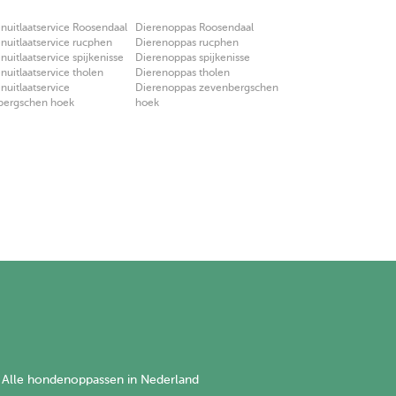
uitlaatservice Roosendaal
Dierenoppas Roosendaal
uitlaatservice rucphen
Dierenoppas rucphen
uitlaatservice spijkenisse
Dierenoppas spijkenisse
uitlaatservice tholen
Dierenoppas tholen
uitlaatservice
Dierenoppas zevenbergschen
bergschen hoek
hoek
Alle hondenoppassen in Nederland