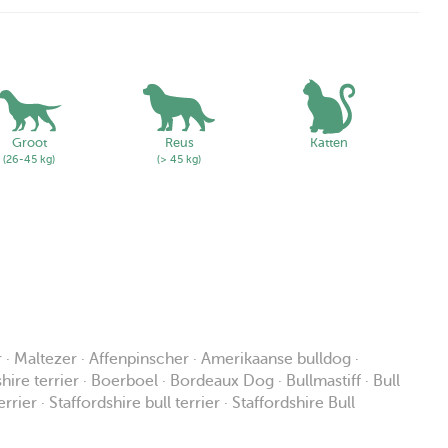
Groot
Reus
Katten
(26-45 kg)
(> 45 kg)
r · Maltezer · Affenpinscher · Amerikaanse bulldog ·
re terrier · Boerboel · Bordeaux Dog · Bullmastiff · Bull
rrier · Staffordshire bull terrier · Staffordshire Bull