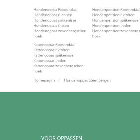
Hondenoppas Roosendaal
Hondenpension Roosendaal
Hondenoppas rucphen
Hondenpension rucphen
Hondenoppas spijkenisse
Hondenpension spijkenisse
Hondenoppas tholen
Hondenpension tholen
Hondenoppas zevenbergschen
Hondenpension zevenberg
hoek
hoek
Kattenoppas Roosendaal
Kattenoppas rucphen
Kattenoppas spijkenisse
Kattenoppas tholen
Kattenoppas zevenbergschen
hoek
Homepagina
Hondenoppas Steenbergen
VOOR OPPASSEN