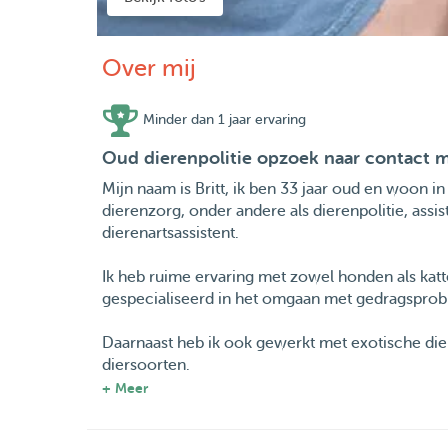
Over mij
Minder dan 1 jaar ervaring
Oud dierenpolitie opzoek naar contact m
Mijn naam is Britt, ik ben 33 jaar oud en woon i
dierenzorg, onder andere als dierenpolitie, assi
dierenartsassistent.
Ik heb ruime ervaring met zowel honden als katte
gespecialiseerd in het omgaan met gedragspro
Daarnaast heb ik ook gewerkt met exotische die
diersoorten.
+ Meer
Het toedienen van medicatie is voor mij geen p
doordeweeks te druk ben om zelf een huisdier te