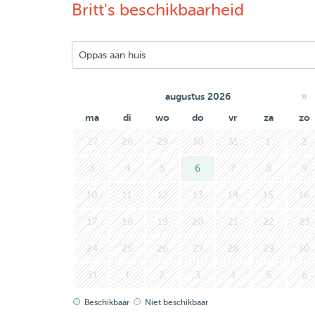
Britt's beschikbaarheid
»
augustus 2026
ma
di
wo
do
vr
za
zo
27
28
29
30
31
1
2
3
4
5
6
7
8
9
10
11
12
13
14
15
16
17
18
19
20
21
22
23
24
25
26
27
28
29
30
31
1
2
3
4
5
6
Beschikbaar
Niet beschikbaar