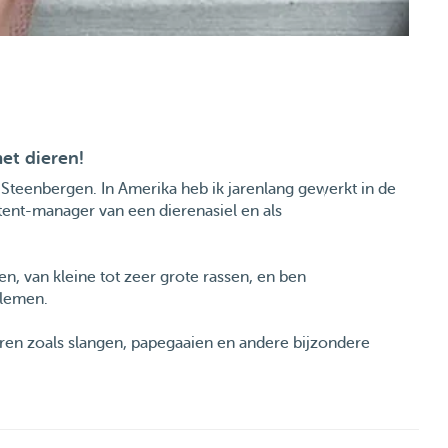
et dieren!
n Steenbergen. In Amerika heb ik jarenlang gewerkt in de
stent-manager van een dierenasiel en als
n, van kleine tot zeer grote rassen, en ben
blemen.
ren zoals slangen, papegaaien en andere bijzondere
robleem en ik beschik over een eigen auto. Hoewel ik
 houden, bied ik graag mijn hulp aan waar nodig.