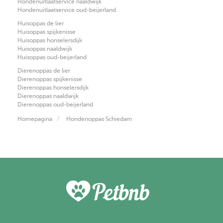
Hondenuitlaatservice naaldwijk
Hondenuitlaatservice oud-beijerland
Huisoppas de lier
Huisoppas spijkenisse
Huisoppas honselersdijk
Huisoppas naaldwijk
Huisoppas oud-beijerland
Dierenoppas de lier
Dierenoppas spijkenisse
Dierenoppas honselersdijk
Dierenoppas naaldwijk
Dierenoppas oud-beijerland
Homepagina
Hondenoppas Schiedam