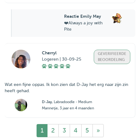
Reactie Emily May
❤️Always a joy with
Pite
Cherryl
GEVERIFIEERDE
Logeren | 30-09-25
BEOORDELING
Wat een fijne oppas. Ik kon zien dat D-Jay het erg naar zijn zin
heeft gehad.
D-Jay
, Labradoodle - Medium
Mannetje, 3 jaar en 4 maanden
1
2
3
4
5
»