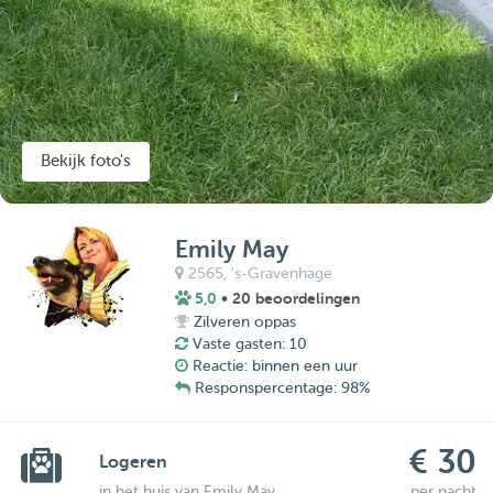
Bekijk foto's
Emily May
2565,
's-Gravenhage
5,0
• 20 beoordelingen
Zilveren oppas
Vaste gasten: 10
Reactie: binnen een uur
Responspercentage: 98%
€ 30
Logeren
in het huis van Emily May
per nacht