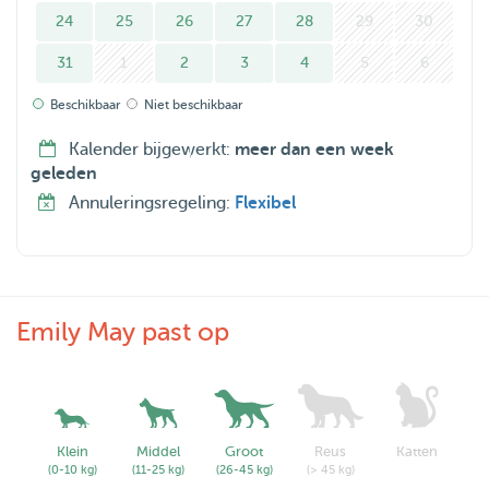
teveel prikkels.
24
25
26
27
28
29
30
- voor vakanties ben ik in principe niet beschikbaar. Mocht
31
1
2
3
4
5
6
je op korte termijn oppas nodig hebben voor een
Beschikbaar
Niet beschikbaar
weekend of langer, dan kun je altijd even een berichtje
sturen. Dan kan ik kijken of er toch iets mogelijk is.
Kalender bijgewerkt:
meer dan een week
geleden
Annuleringsregeling:
Flexibel
Emily May past op
Klein
Middel
Groot
Reus
Katten
(0-10 kg)
(11-25 kg)
(26-45 kg)
(> 45 kg)