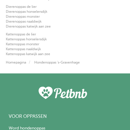
Dierenoppas de lier
Dierenoppas honselersdijk
Dierenoppas monster
Dierenoppas naaldwijk
Dierenoppas katwijk aan zee
Kattenoppas de lier
Kattenoppas honselersdijk
Kattenoppas monster
Kattenoppas naaldwijk
Kattenoppas katwijk aan zee
Homepagina
Hondenoppas 's-Gravenhage
VOOR OPPASSEN
Word hondenoppas