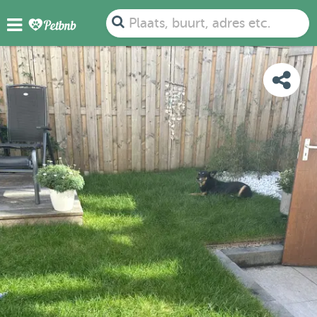
FOTO'S
BEOORDELINGEN
DETAILS
KAART
Plaats, buurt, adres etc.