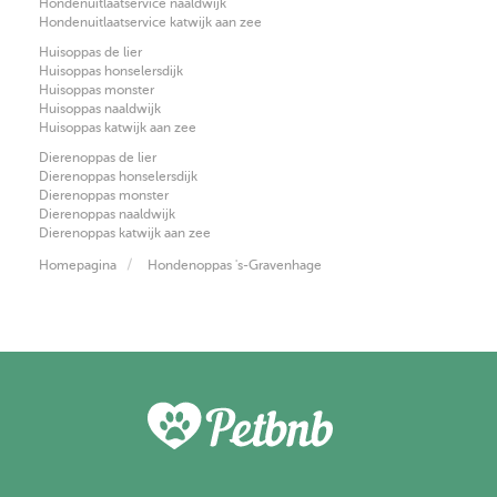
Hondenuitlaatservice naaldwijk
Hondenuitlaatservice katwijk aan zee
Huisoppas de lier
Huisoppas honselersdijk
Huisoppas monster
Huisoppas naaldwijk
Huisoppas katwijk aan zee
Dierenoppas de lier
Dierenoppas honselersdijk
Dierenoppas monster
Dierenoppas naaldwijk
Dierenoppas katwijk aan zee
Homepagina
Hondenoppas 's-Gravenhage