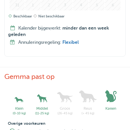
31
1
2
3
4
5
6
Beschikbaar
Niet beschikbaar
Kalender bijgewerkt:
minder dan een week
geleden
Annuleringsregeling:
Flexibel
Gemma past op
Klein
Middel
Groot
Reus
Katten
(0-10 kg)
(11-25 kg)
(26-45 kg)
(> 45 kg)
Overige voorkeuren