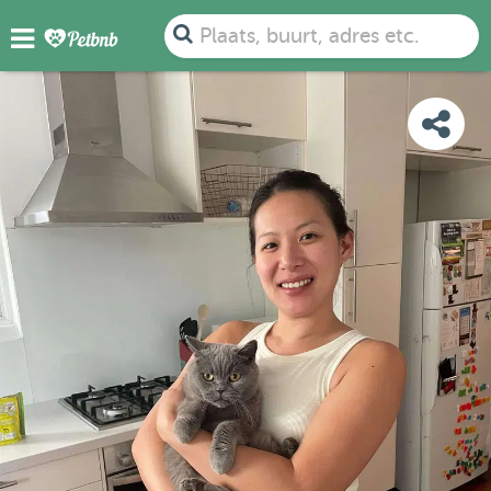
FOTO'S
BEOORDELINGEN
DETAILS
KAART
Plaats, buurt, adres etc.