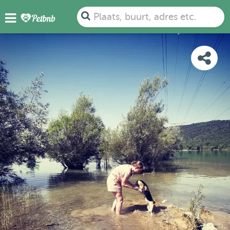
FOTO'S
BEOORDELINGEN
DETAILS
KAART
Plaats, buurt, adres etc.