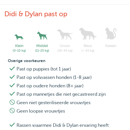
Wij nemen GEEN loopse teefjes aan of teefjes die nog niet
Didi & Dylan past op
geholpen zijn!! Honden moeten goed met kleine kindjes
kunnen. Heel goed. Wij hebben een kleintje van 3 jaar (en
eentje onderweg) en vandaar wat meer eisen dan
voorheen! We nemen geen risico’s! Wij gaan er vanuit dat
Klein
Middel
Groot
Reus
Katten
jullie als baasjes goed kunnen inschatten of jouw
(0-10 kg)
(11-25 kg)
(26-45 kg)
(> 45 kg)
viervoeter bij ons gezin past.
Overige voorkeuren
Past op puppies (tot 1 jaar)
Liefs van Didi, Dylan, Bowie
Past op volwassen honden (1-8 jaar)
En de meest leuke en lieve Beagle 🐶
Past op oudere honden (8+ jaar)
Past op mannetjes die niet gecastreerd zijn
Wij kunnen ook knaagdieren opvangen. Prijzen in overleg.
Geen niet gesteriliseerde vrouwtjes
Geen loopse vrouwtjes
Rassen waarmee Didi & Dylan ervaring heeft: