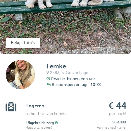
Bekijk foto's
Femke
2583,
's-Gravenhage
Reactie: binnen een uur
Responspercentage: 100%
€ 44
Logeren
in het huis van Femke
per nacht
50-100%
Uitgebreide zorg
(laat uitchecken)
van het nachttarief