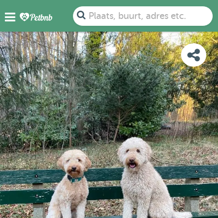
FOTO'S
BEOORDELINGEN
DETAILS
KAART
Plaats, buurt, adres etc.