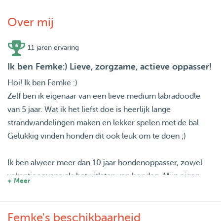
Over mij
11 jaren ervaring
Ik ben Femke:) Lieve, zorgzame, actieve oppasser!
Hoi! Ik ben Femke :)
Zelf ben ik eigenaar van een lieve medium labradoodle
van 5 jaar. Wat ik het liefst doe is heerlijk lange
strandwandelingen maken en lekker spelen met de bal.
Gelukkig vinden honden dit ook leuk om te doen ;)
Ik ben alweer meer dan 10 jaar hondenoppasser, zowel
vakantieopvang als het uitlaten van honden. Mijn eigen
+ Meer
hond Freddie vind het altijd heerlijk zoveel speelmaatjes
om zich heen!
Femke's beschikbaarheid