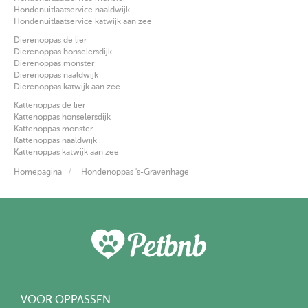
Hondenuitlaatservice naaldwijk
Hondenuitlaatservice katwijk aan zee
Dierenoppas de lier
Dierenoppas honselersdijk
Dierenoppas monster
Dierenoppas naaldwijk
Dierenoppas katwijk aan zee
Kattenoppas de lier
Kattenoppas honselersdijk
Kattenoppas monster
Kattenoppas naaldwijk
Kattenoppas katwijk aan zee
Homepagina
Hondenoppas 's-Gravenhage
VOOR OPPASSEN