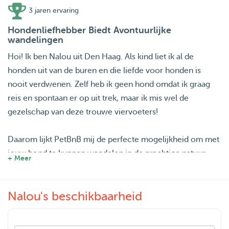
3 jaren ervaring
Hondenliefhebber Biedt Avontuurlijke
wandelingen
Hoi! Ik ben Nalou uit Den Haag. Als kind liet ik al de
honden uit van de buren en die liefde voor honden is
nooit verdwenen. Zelf heb ik geen hond omdat ik graag
reis en spontaan er op uit trek, maar ik mis wel de
gezelschap van deze trouwe viervoeters!
Daarom lijkt PetBnB mij de perfecte mogelijkheid om met
jouw hond te kunnen wandelen in de prachtige natuur
+ Meer
rondom Den Haag! Ik ben flexibel qua schema en heb
ruime ervaring met oppassen op huisdieren en het uitlaten
Nalou's beschikbaarheid
van honden.
Ik vind het ontzettend leuk om lange wandelingen te