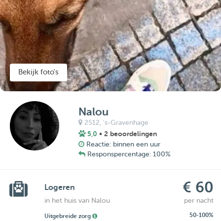
Bekijk foto's
Nalou
2512,
's-Gravenhage
5,0
• 2 beoordelingen
Reactie: binnen een uur
Responspercentage: 100%
€ 60
Logeren
in het huis van Nalou
per nacht
50-100%
Uitgebreide zorg