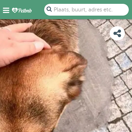
FOTO'S
BEOORDELINGEN
DETAILS
KAART
Plaats, buurt, adres etc.