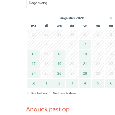
»
augustus 2026
ma
di
wo
do
vr
za
zo
27
28
29
30
31
1
2
3
4
5
6
7
8
9
10
11
12
13
14
15
16
17
18
19
20
21
22
23
24
25
26
27
28
29
30
31
1
2
3
4
5
6
Beschikbaar
Niet beschikbaar
Anouck past op