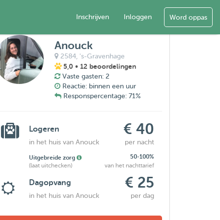
Inschrijven
Inloggen
Word oppas
Anouck
2584,
's-Gravenhage
5,0
• 12 beoordelingen
Vaste gasten: 2
Reactie: binnen een uur
Responspercentage: 71%
€ 40
Logeren
in het huis van Anouck
per nacht
50-100%
Uitgebreide zorg
(laat uitchecken)
van het nachttarief
€ 25
Dagopvang
in het huis van Anouck
per dag