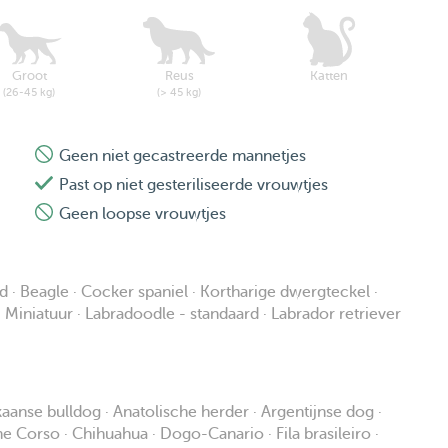
Groot
Reus
Katten
(26-45 kg)
(> 45 kg)
Geen niet gecastreerde mannetjes
Past op niet gesteriliseerde vrouwtjes
Geen loopse vrouwtjes
 · Beagle · Cocker spaniel · Kortharige dwergteckel ·
Miniatuur · Labradoodle - standaard · Labrador retriever
ikaanse bulldog · Anatolische herder · Argentijnse dog ·
ane Corso · Chihuahua · Dogo-Canario · Fila brasileiro ·