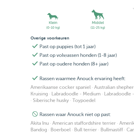
Klein
Middel
(0-10 kg)
(11-25 kg)
Overige voorkeuren
Past op puppies (tot 1 jaar)
Past op volwassen honden (1-8 jaar)
Past op oudere honden (8+ jaar)
Rassen waarmee Anouck ervaring heeft:
Amerikaanse cocker spaniel · Australian shepherd
Kruising · Labradoodle - Medium · Labradoodle - 
· Siberische husky · Toypoedel
Rassen waar Anouck niet op past:
Akita Inu · American staffordshire terrier · Amer
Bandog · Boerboel · Bull terrier · Bullmastiff · C