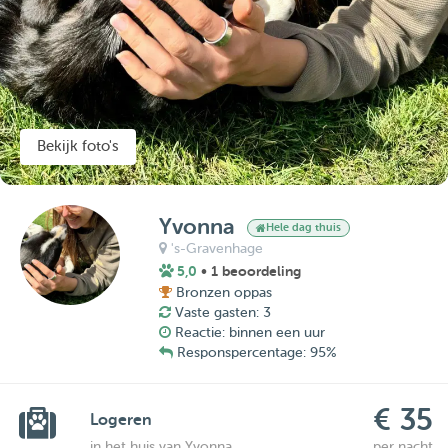
Bekijk foto's
Yvonna
Hele dag thuis
's-Gravenhage
5,0
• 1 beoordeling
Bronzen oppas
Vaste gasten: 3
Reactie: binnen een uur
Responspercentage: 95%
€ 35
Logeren
in het huis van Yvonna
per nacht