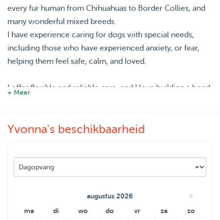
every fur human from Chihuahuas to Border Collies, and
many wonderful mixed breeds.
I have experience caring for dogs with special needs,
including those who have experienced anxiety, or fear,
helping them feel safe, calm, and loved.
I offer flexible and reliable care, and I love building a bond
+ Meer
with each furry friend. I enjoy long walks, playtime,
cuddles, and creating a calm environment tailored to each
Yvonna's beschikbaarheid
dog’s personality.
Your dog will be treated like family, with lots of love,
attention, and care while you’re away, so you know your
fur baby is loved and taken care of.
»
augustus 2026
ma
di
wo
do
vr
za
zo