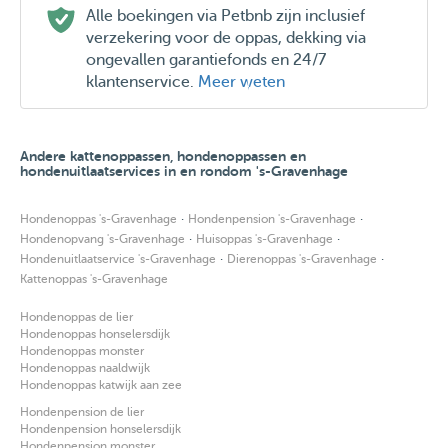
Alle boekingen via Petbnb zijn inclusief
verzekering voor de oppas, dekking via
ongevallen garantiefonds en 24/7
klantenservice.
Meer weten
Andere kattenoppassen, hondenoppassen en
hondenuitlaatservices in en rondom 's-Gravenhage
·
·
Hondenoppas 's-Gravenhage
Hondenpension 's-Gravenhage
·
·
Hondenopvang 's-Gravenhage
Huisoppas 's-Gravenhage
·
·
Hondenuitlaatservice 's-Gravenhage
Dierenoppas 's-Gravenhage
Kattenoppas 's-Gravenhage
Hondenoppas de lier
Hondenoppas honselersdijk
Hondenoppas monster
Hondenoppas naaldwijk
Hondenoppas katwijk aan zee
Hondenpension de lier
Hondenpension honselersdijk
Hondenpension monster