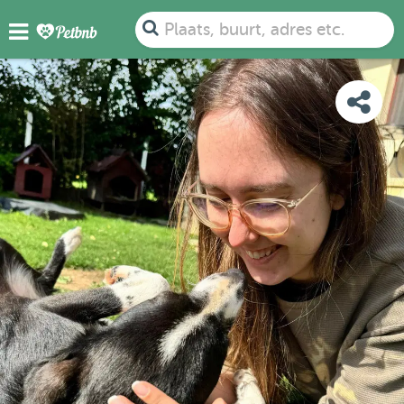
FOTO'S
BEOORDELINGEN
DETAILS
KAART
Plaats, buurt, adres etc.