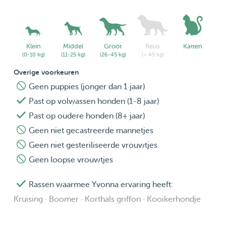
Klein
Middel
Groot
Reus
Katten
(0-10 kg)
(11-25 kg)
(26-45 kg)
(> 45 kg)
Overige voorkeuren
Geen puppies (jonger dan 1 jaar)
Past op volwassen honden (1-8 jaar)
Past op oudere honden (8+ jaar)
Geen niet gecastreerde mannetjes
Geen niet gesteriliseerde vrouwtjes
Geen loopse vrouwtjes
Rassen waarmee Yvonna ervaring heeft:
Kruising · Boomer · Korthals griffon · Kooikerhondje